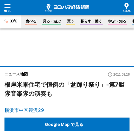
33°C
食べる
見る・遊ぶ
買う
暮らす・働く
学ぶ・知る
ニュース地図
2011.08.26
根岸米軍住宅で恒例の「盆踊り祭り」-第7艦
隊音楽隊の演奏も
横浜市中区簑沢29
Google Map で見る