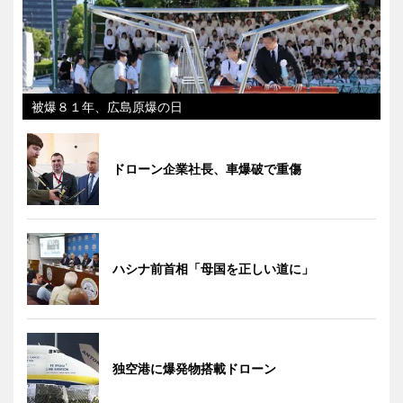
被爆８１年、広島原爆の日
ドローン企業社長、車爆破で重傷
ハシナ前首相「母国を正しい道に」
独空港に爆発物搭載ドローン