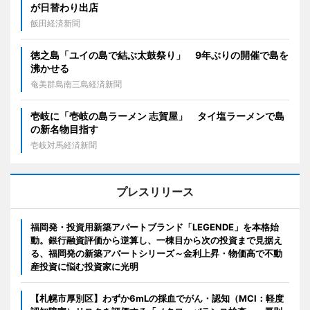
が日替わり出店
飯田経済新聞
徳之島「ユイの島で結ぶ太鼓祭り」 9年ぶりの開催で島を
沸かせる
奄美群島南三島経済新聞
壱岐に「壱岐の島ラーメン 志賀屋」 タイ塩ラーメンで島
の新名物目指す
壱岐対馬経済新聞
プレスリリース
福岡発・投資用新築アパートブランド「LEGENDE」を本格始
動。銀行融資評価から逆算し、一棟目から次の投資まで見据え
る、福岡発の新築アパートシリーズ～金利上昇・物価高で不動
産投資に悩む投資家に光明
【札幌市厚別区】わずか6mLの採血でがん・認知（MCI：軽度