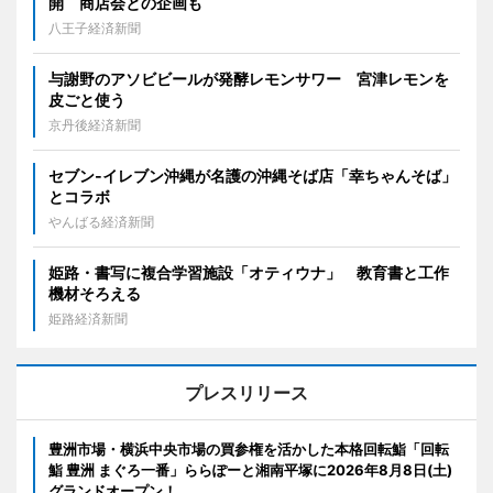
開 商店会との企画も
八王子経済新聞
与謝野のアソビビールが発酵レモンサワー 宮津レモンを
皮ごと使う
京丹後経済新聞
セブン‐イレブン沖縄が名護の沖縄そば店「幸ちゃんそば」
とコラボ
やんばる経済新聞
姫路・書写に複合学習施設「オティウナ」 教育書と工作
機材そろえる
姫路経済新聞
プレスリリース
豊洲市場・横浜中央市場の買参権を活かした本格回転鮨「回転
鮨 豊洲 まぐろ一番」ららぽーと湘南平塚に2026年8月8日(土)
グランドオープン！