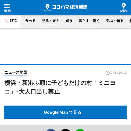
33°C
食べる
見る・遊ぶ
買う
暮らす・働く
学ぶ・知る
ニュース地図
2011.08.12
横浜・新港ふ頭に子どもだけの村「ミニヨ
コ」-大人口出し禁止
Google Map で見る