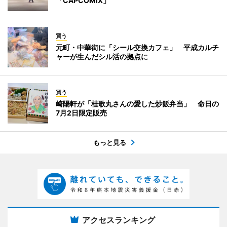
「CAPCOMIX」
買う
元町・中華街に「シール交換カフェ」 平成カルチ
ャーが生んだシル活の拠点に
買う
崎陽軒が「桂歌丸さんの愛した炒飯弁当」 命日の
7月2日限定販売
もっと見る
アクセスランキング