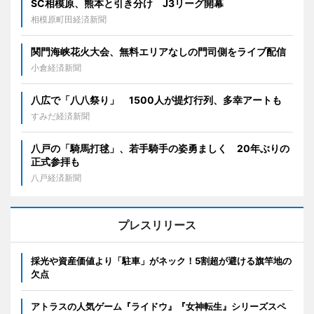
SC相模原、熊本と引き分け J3リーグ開幕
相模原町田経済新聞
関門海峡花火大会、無料エリアなしの門司側をライブ配信
小倉経済新聞
八広で「八八祭り」 1500人が提灯行列、多幸アートも
すみだ経済新聞
八戸の「騎馬打毬」、若手騎手の姿勇ましく 20年ぶりの
正式参拝も
八戸経済新聞
プレスリリース
採光や資産価値より「駐車」がネック！5割超が避ける旗竿地の
欠点
アトラスの人気ゲーム『ライドウ』『女神転生』シリーズスペ