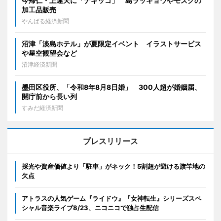
今帰仁・上運天に「ナギッコ」 島ラッキョウやモズクの
加工品販売
やんばる経済新聞
沼津「淡島ホテル」が夏限定イベント イラストサービス
や星空観望会など
沼津経済新聞
墨田区役所、「令和8年8月8日婚」 300人超が婚姻届、
開庁前から長い列
すみだ経済新聞
プレスリリース
採光や資産価値より「駐車」がネック！5割超が避ける旗竿地の
欠点
アトラスの人気ゲーム『ライドウ』『女神転生』シリーズスペ
シャル音楽ライブ8/23、ニコニコで独占生配信