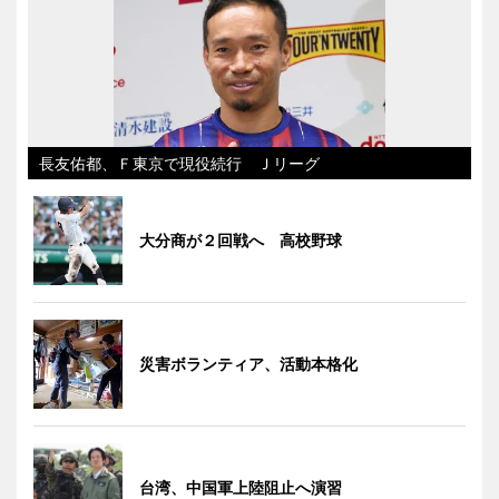
長友佑都、Ｆ東京で現役続行 Ｊリーグ
大分商が２回戦へ 高校野球
災害ボランティア、活動本格化
台湾、中国軍上陸阻止へ演習