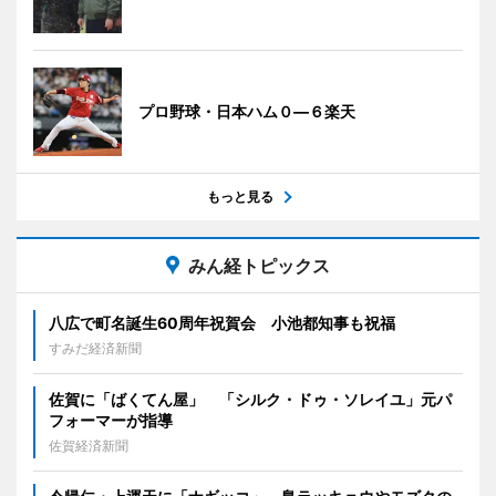
プロ野球・日本ハム０―６楽天
もっと見る
みん経トピックス
八広で町名誕生60周年祝賀会 小池都知事も祝福
すみだ経済新聞
佐賀に「ばくてん屋」 「シルク・ドゥ・ソレイユ」元パ
フォーマーが指導
佐賀経済新聞