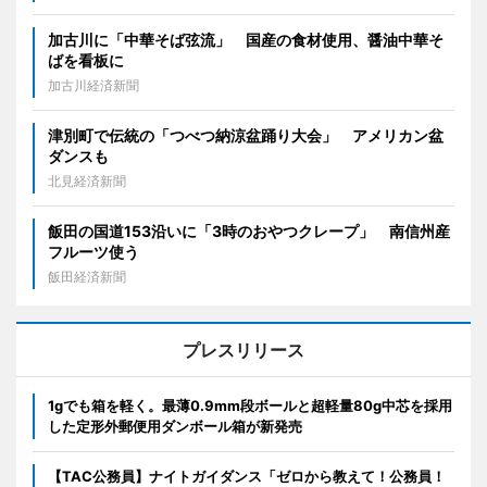
加古川に「中華そば弦流」 国産の食材使用、醤油中華そ
ばを看板に
加古川経済新聞
津別町で伝統の「つべつ納涼盆踊り大会」 アメリカン盆
ダンスも
北見経済新聞
飯田の国道153沿いに「3時のおやつクレープ」 南信州産
フルーツ使う
飯田経済新聞
プレスリリース
1gでも箱を軽く。最薄0.9mm段ボールと超軽量80g中芯を採用
した定形外郵便用ダンボール箱が新発売
【TAC公務員】ナイトガイダンス「ゼロから教えて！公務員！