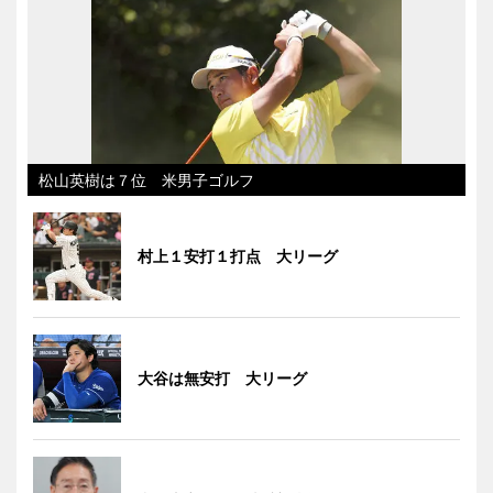
松山英樹は７位 米男子ゴルフ
村上１安打１打点 大リーグ
大谷は無安打 大リーグ