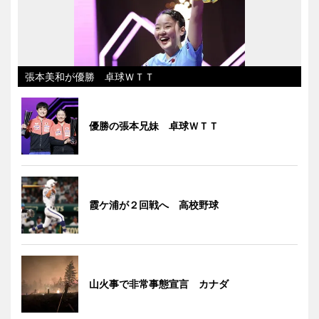
張本美和が優勝 卓球ＷＴＴ
優勝の張本兄妹 卓球ＷＴＴ
霞ケ浦が２回戦へ 高校野球
山火事で非常事態宣言 カナダ