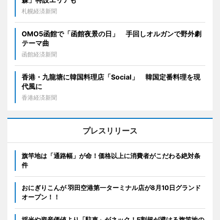
札幌経済新聞
OMO5函館で「函館夜景の日」 手回しオルガンで野外劇
テーマ曲
函館経済新聞
香港・九龍塘に韓国料理店「Social」 韓国定番料理を現
代風に
香港経済新聞
プレスリリース
旗竿地は「通路幅」が命！価格以上に消費者がこだわる絶対条
件
おにぎりこんが 羽田空港第一ターミナル店が8月10日グランド
オープン！！
採光や資産価値より「駐車」がネック！5割超が避ける旗竿地の