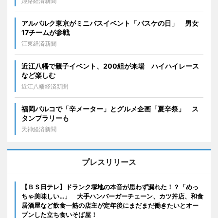
姫路経済新聞
アルバルク東京がミニバスイベント「バスケの日」 男女
17チームが参戦
江東経済新聞
近江八幡で親子イベント、200組が来場 ハイハイレース
など楽しむ
近江八幡経済新聞
福岡パルコで「辛メーター」とグルメ企画「夏辛祭」 ス
タンプラリーも
天神経済新聞
プレスリリース
【ＢＳ日テレ】ドランク塚地の本音が思わず漏れた！？「めっ
ちゃ美味しい…」 大手ハンバーガーチェーン、カツ丼店、和食
居酒屋など飲食一筋の店主が定年後にまだまだ働きたいとオー
プンした立ち食いそば屋！