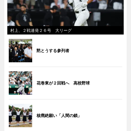
村上、２戦連発２６号 大リーグ
黙とうする参列者
花巻東が２回戦へ 高校野球
核廃絶願い「人間の鎖」