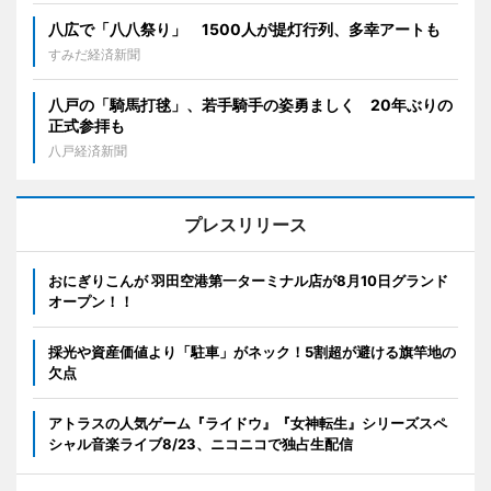
八広で「八八祭り」 1500人が提灯行列、多幸アートも
すみだ経済新聞
八戸の「騎馬打毬」、若手騎手の姿勇ましく 20年ぶりの
正式参拝も
八戸経済新聞
プレスリリース
おにぎりこんが 羽田空港第一ターミナル店が8月10日グランド
オープン！！
採光や資産価値より「駐車」がネック！5割超が避ける旗竿地の
欠点
アトラスの人気ゲーム『ライドウ』『女神転生』シリーズスペ
シャル音楽ライブ8/23、ニコニコで独占生配信