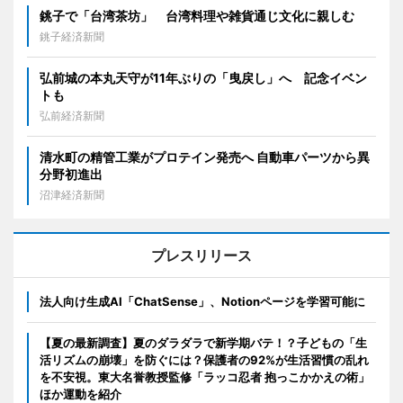
銚子で「台湾茶坊」 台湾料理や雑貨通じ文化に親しむ
銚子経済新聞
弘前城の本丸天守が11年ぶりの「曳戻し」へ 記念イベン
トも
弘前経済新聞
清水町の精管工業がプロテイン発売へ 自動車パーツから異
分野初進出
沼津経済新聞
プレスリリース
法人向け生成AI「ChatSense」、Notionページを学習可能に
【夏の最新調査】夏のダラダラで新学期バテ！？子どもの「生
活リズムの崩壊」を防ぐには？保護者の92%が生活習慣の乱れ
を不安視。東大名誉教授監修「ラッコ忍者 抱っこかかえの術」
ほか運動を紹介