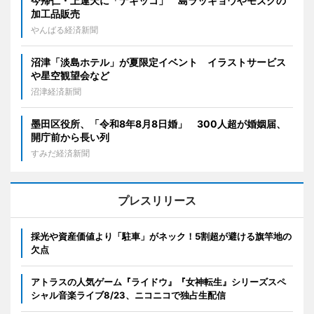
今帰仁・上運天に「ナギッコ」 島ラッキョウやモズクの
加工品販売
やんばる経済新聞
沼津「淡島ホテル」が夏限定イベント イラストサービス
や星空観望会など
沼津経済新聞
墨田区役所、「令和8年8月8日婚」 300人超が婚姻届、
開庁前から長い列
すみだ経済新聞
プレスリリース
採光や資産価値より「駐車」がネック！5割超が避ける旗竿地の
欠点
アトラスの人気ゲーム『ライドウ』『女神転生』シリーズスペ
シャル音楽ライブ8/23、ニコニコで独占生配信