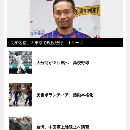
長友佑都、Ｆ東京で現役続行 Ｊリーグ
大分商が２回戦へ 高校野球
災害ボランティア、活動本格化
台湾、中国軍上陸阻止へ演習