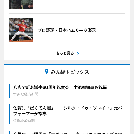
プロ野球・日本ハム０―６楽天
もっと見る
みん経トピックス
八広で町名誕生60周年祝賀会 小池都知事も祝福
すみだ経済新聞
佐賀に「ばくてん屋」 「シルク・ドゥ・ソレイユ」元パ
フォーマーが指導
佐賀経済新聞