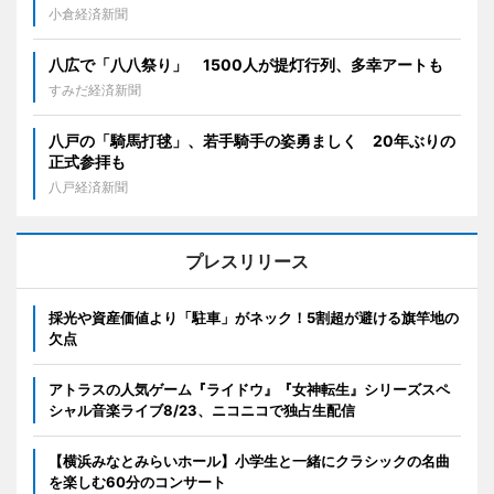
小倉経済新聞
八広で「八八祭り」 1500人が提灯行列、多幸アートも
すみだ経済新聞
八戸の「騎馬打毬」、若手騎手の姿勇ましく 20年ぶりの
正式参拝も
八戸経済新聞
プレスリリース
採光や資産価値より「駐車」がネック！5割超が避ける旗竿地の
欠点
アトラスの人気ゲーム『ライドウ』『女神転生』シリーズスペ
シャル音楽ライブ8/23、ニコニコで独占生配信
【横浜みなとみらいホール】小学生と一緒にクラシックの名曲
を楽しむ60分のコンサート