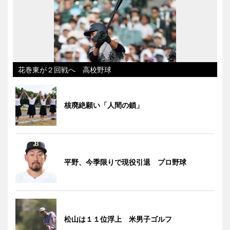
花巻東が２回戦へ 高校野球
核廃絶願い「人間の鎖」
平野、今季限りで現役引退 プロ野球
松山は１１位浮上 米男子ゴルフ