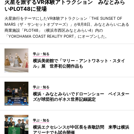
火星を旅するVR体験アトラクション みなとみら
いPLOT48に登場
火星旅行をテーマにしたVR体験アトラクション「THE SUNSET OF
MARS（ザ・サンセットオブマーズ）」が8月8日、みなとみらいにある
商業施設「PLOT48」（横浜市西区みなとみらい4）内の
「YOKOHAMA COAST REALITY PORT」にオープンした。
学ぶ・知る
横浜美術館で「マリー・アントワネット・スタイ
ル」展 世界初公開作品も
学ぶ・知る
横浜・みなとみらいでドローンショー ベイスター
ズが球団初のギネス世界記録認定
学ぶ・知る
横浜エクセレンスが中区長を表敬訪問 来季は横浜
アリーナでも試合開催