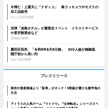
今帰仁・上運天に「ナギッコ」 島ラッキョウやモズクの
加工品販売
やんばる経済新聞
沼津「淡島ホテル」が夏限定イベント イラストサービス
や星空観望会など
沼津経済新聞
墨田区役所、「令和8年8月8日婚」 300人超が婚姻届、
開庁前から長い列
すみだ経済新聞
プレスリリース
採光や資産価値より「駐車」がネック！5割超が避ける旗竿地の
欠点
アトラスの人気ゲーム『ライドウ』『女神転生』シリーズスペ