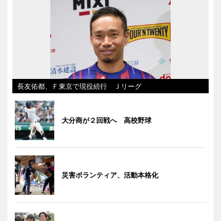
長友佑都、Ｆ東京で現役続行 Ｊリーグ
大分商が２回戦へ 高校野球
災害ボランティア、活動本格化