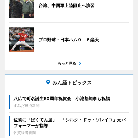
台湾、中国軍上陸阻止へ演習
プロ野球・日本ハム０―６楽天
もっと見る
みん経トピックス
八広で町名誕生60周年祝賀会 小池都知事も祝福
すみだ経済新聞
佐賀に「ばくてん屋」 「シルク・ドゥ・ソレイユ」元パ
フォーマーが指導
佐賀経済新聞