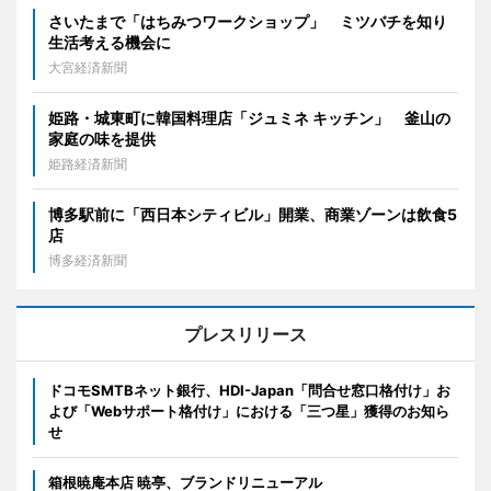
さいたまで「はちみつワークショップ」 ミツバチを知り
生活考える機会に
大宮経済新聞
姫路・城東町に韓国料理店「ジュミネ キッチン」 釜山の
家庭の味を提供
姫路経済新聞
博多駅前に「西日本シティビル」開業、商業ゾーンは飲食5
店
博多経済新聞
プレスリリース
ドコモSMTBネット銀行、HDI-Japan「問合せ窓口格付け」お
よび「Webサポート格付け」における「三つ星」獲得のお知ら
せ
箱根暁庵本店 暁亭、ブランドリニューアル