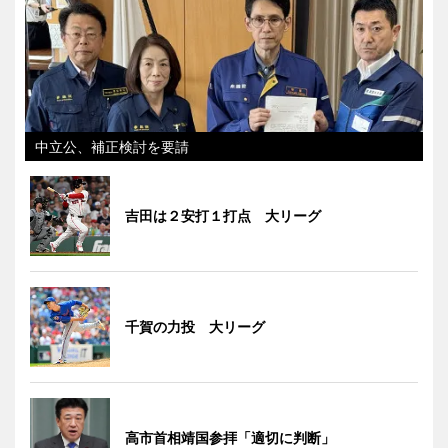
中立公、補正検討を要請
吉田は２安打１打点 大リーグ
千賀の力投 大リーグ
高市首相靖国参拝「適切に判断」