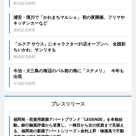
熊谷経済新聞
浦安・境川で「かわまちマルシェ」 初の夜開催、フリマや
キッチンカーなど
浦安経済新聞
「ルクア サウス」にキャラクター21店オープンへ 全国初
ちいかわ、サンリオも
梅田経済新聞
今治・大三島の海辺のバル前の海に「スナメリ」 今年も
出現
今治経済新聞
プレスリリース
福岡発・投資用新築アパートブランド「LEGENDE」を本格始
動。銀行融資評価から逆算し、一棟目から次の投資まで見据え
る、福岡発の新築アパートシリーズ～金利上昇・物価高で不動