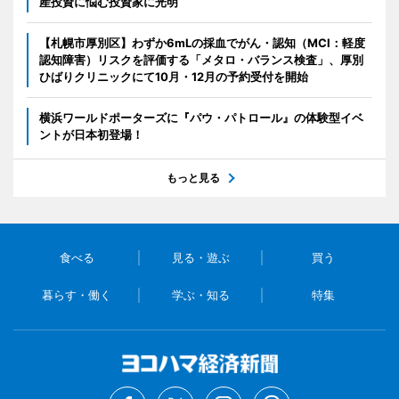
産投資に悩む投資家に光明
【札幌市厚別区】わずか6mLの採血でがん・認知（MCI：軽度
認知障害）リスクを評価する「メタロ・バランス検査」、厚別
ひばりクリニックにて10月・12月の予約受付を開始
横浜ワールドポーターズに『パウ・パトロール』の体験型イベ
ントが日本初登場！
もっと見る
食べる
見る・遊ぶ
買う
暮らす・働く
学ぶ・知る
特集