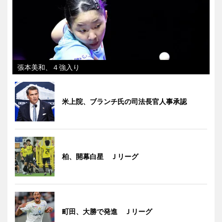
張本美和、４強入り
米上院、ブランチ氏の司法長官人事承認
柏、開幕白星 Ｊリーグ
町田、大勝で発進 Ｊリーグ