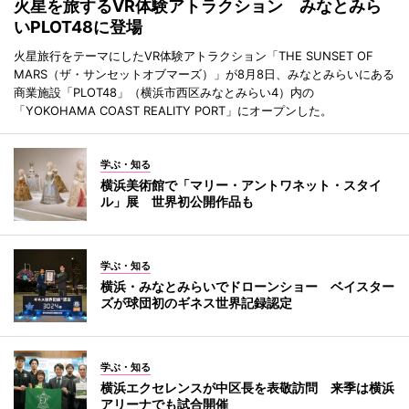
火星を旅するVR体験アトラクション みなとみら
いPLOT48に登場
火星旅行をテーマにしたVR体験アトラクション「THE SUNSET OF
MARS（ザ・サンセットオブマーズ）」が8月8日、みなとみらいにある
商業施設「PLOT48」（横浜市西区みなとみらい4）内の
「YOKOHAMA COAST REALITY PORT」にオープンした。
学ぶ・知る
横浜美術館で「マリー・アントワネット・スタイ
ル」展 世界初公開作品も
学ぶ・知る
横浜・みなとみらいでドローンショー ベイスター
ズが球団初のギネス世界記録認定
学ぶ・知る
横浜エクセレンスが中区長を表敬訪問 来季は横浜
アリーナでも試合開催