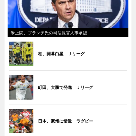
米上院、ブランチ氏の司法長官人事承認
柏、開幕白星 Ｊリーグ
町田、大勝で発進 Ｊリーグ
日本、豪州に惜敗 ラグビー