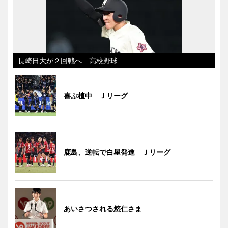
長崎日大が２回戦へ 高校野球
喜ぶ植中 Ｊリーグ
鹿島、逆転で白星発進 Ｊリーグ
あいさつされる悠仁さま