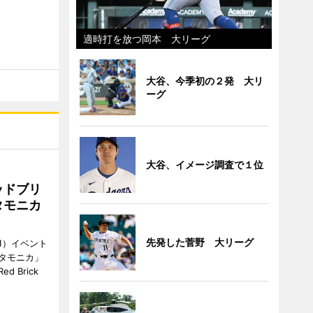
適時打を放つ岡本 大リーグ
大谷、今季初の２発 大リ
ーグ
大谷、イメージ調査で１位
ッドブリ
タモニカ
先発した菅野 大リーグ
1）イベント
タモニカ」
 Brick