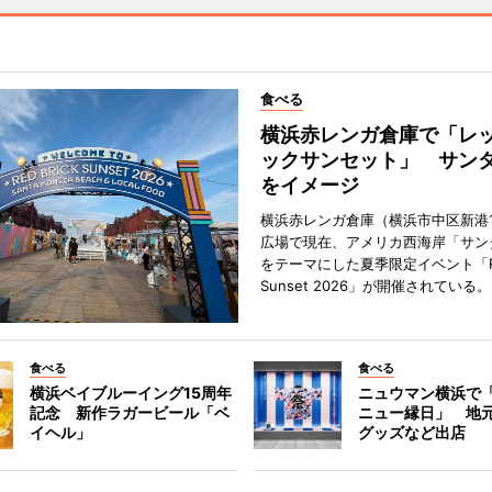
食べる
横浜赤レンガ倉庫で「レ
ックサンセット」 サン
をイメージ
横浜赤レンガ倉庫（横浜市中区新港
広場で現在、アメリカ西海岸「サン
をテーマにした夏季限定イベント「Red
Sunset 2026」が開催されている。
食べる
食べる
横浜ベイブルーイング15周年
ニュウマン横浜で
記念 新作ラガービール「ベ
ニュー縁日」 地
イヘル」
グッズなど出店