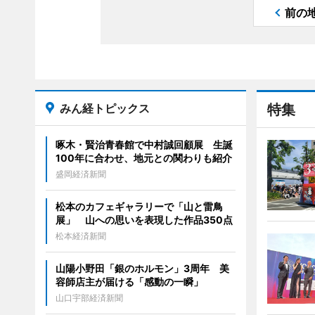
前の
みん経トピックス
特集
啄木・賢治青春館で中村誠回顧展 生誕
100年に合わせ、地元との関わりも紹介
盛岡経済新聞
松本のカフェギャラリーで「山と雷鳥
展」 山への思いを表現した作品350点
松本経済新聞
山陽小野田「銀のホルモン」3周年 美
容師店主が届ける「感動の一瞬」
山口宇部経済新聞