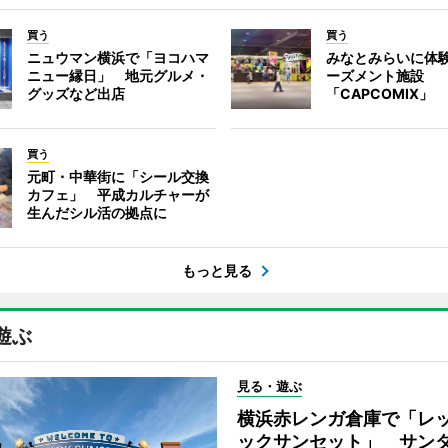
買う
買う
ニュウマン横浜で「ヨコハマ
みなとみらいに体
ニュー縁日」 地元グルメ・
ーズメント施設
グッズなど出店
「CAPCOMIX」
買う
元町・中華街に「シール交換
カフェ」 平成カルチャーが
生んだシル活の拠点に
もっと見る
遊ぶ
見る・遊ぶ
横浜赤レンガ倉庫で「レ
ックサンセット」 サン