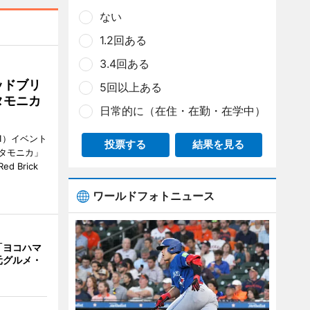
ない
1.2回ある
3.4回ある
ッドブリ
5回以上ある
タモニカ
日常的に（在住・在勤・在学中）
1）イベント
投票する
結果を見る
タモニカ」
 Brick
ワールドフォトニュース
「ヨコハマ
元グルメ・