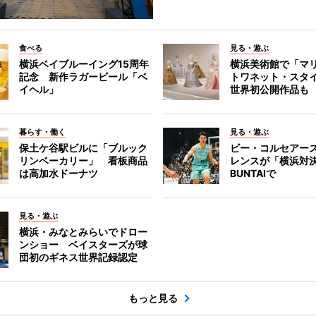
食べる
見る・遊ぶ
横浜ベイブルーイング15周年
横浜美術館で「マ
記念 新作ラガービール「ベ
トワネット・スタ
イヘル」
世界初公開作品も
暮らす・働く
見る・遊ぶ
保土ケ谷駅ビルに「ブルック
ビー・コルセアー
リンベーカリー」 看板商品
レンスが「横浜対
は高加水ドーナツ
BUNTAIで
見る・遊ぶ
横浜・みなとみらいでドロー
ンショー ベイスターズが球
団初のギネス世界記録認定
もっと見る