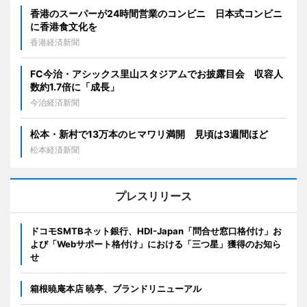
香港のスーパーが24時間営業のコンビニ 日本式コンビニ
に香港食文化を
香港経済新聞
FC今治・アシックス里山スタジアムでお披露目会 収容人
数約1.7倍に「成長」
今治経済新聞
松本・新村で13万本のヒマワリ満開 見頃は3週間ほど
松本経済新聞
プレスリリース
ドコモSMTBネット銀行、HDI-Japan「問合せ窓口格付け」お
よび「Webサポート格付け」における「三つ星」獲得のお知ら
せ
箱根暁庵本店 暁亭、ブランドリニューアル