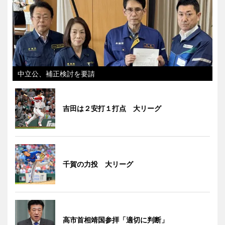
中立公、補正検討を要請
吉田は２安打１打点 大リーグ
千賀の力投 大リーグ
高市首相靖国参拝「適切に判断」