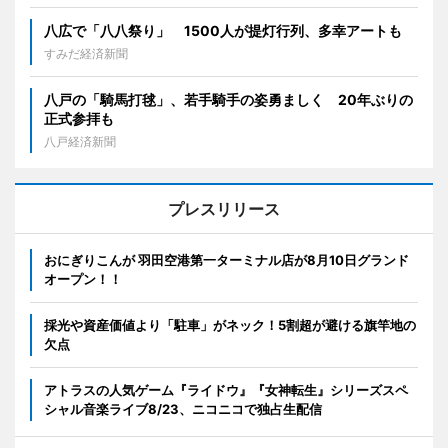
八広で「八八祭り」 1500人が提灯行列、多幸アートも
すみだ経済新聞
八戸の「騎馬打毬」、若手騎手の姿勇ましく 20年ぶりの
正式参拝も
八戸経済新聞
プレスリリース
おにぎりこんが 羽田空港第一ターミナル店が8月10日グランド
オープン！！
採光や資産価値より「駐車」がネック！5割超が避ける旗竿地の
欠点
アトラスの人気ゲーム『ライドウ』『女神転生』シリーズスペ
シャル音楽ライブ8/23、ニコニコで独占生配信