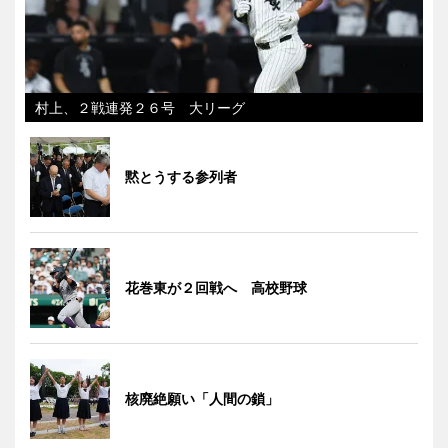
村上、２戦連発２６号 大リーグ
黙とうする参列者
花巻東が２回戦へ 高校野球
核廃絶願い「人間の鎖」