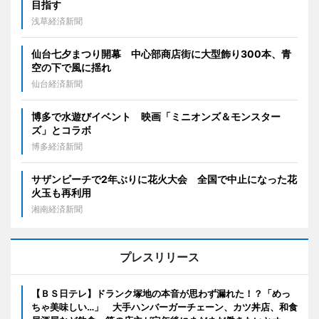
目指す
浅草経済新聞
仙台七夕まつり開幕 中心部商店街に大型飾り300本、青
空の下で風に揺れ
仙台経済新聞
博多で水遊びイベント 映画「ミニオンズ＆モンスター
ズ」とコラボ
博多経済新聞
サザンビーチで2年ぶりに花火大会 全国で中止になった花
火玉も再利用
湘南経済新聞
プレスリリース
【ＢＳ日テレ】ドランク塚地の本音が思わず漏れた！？「めっ
ちゃ美味しい…」 大手ハンバーガーチェーン、カツ丼店、和食