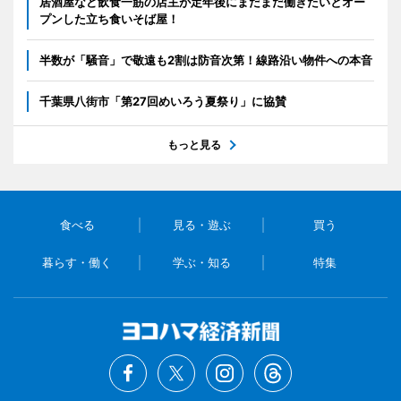
居酒屋など飲食一筋の店主が定年後にまだまだ働きたいとオー
プンした立ち食いそば屋！
半数が「騒音」で敬遠も2割は防音次第！線路沿い物件への本音
千葉県八街市「第27回めいろう夏祭り」に協賛
もっと見る
食べる
見る・遊ぶ
買う
暮らす・働く
学ぶ・知る
特集