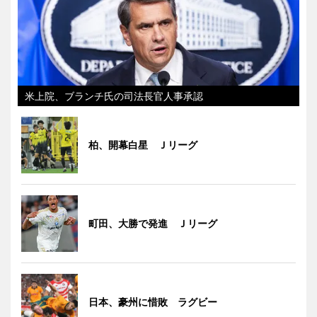
米上院、ブランチ氏の司法長官人事承認
柏、開幕白星 Ｊリーグ
町田、大勝で発進 Ｊリーグ
日本、豪州に惜敗 ラグビー