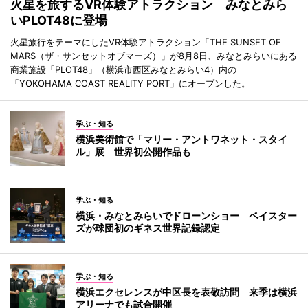
火星を旅するVR体験アトラクション みなとみら
いPLOT48に登場
火星旅行をテーマにしたVR体験アトラクション「THE SUNSET OF
MARS（ザ・サンセットオブマーズ）」が8月8日、みなとみらいにある
商業施設「PLOT48」（横浜市西区みなとみらい4）内の
「YOKOHAMA COAST REALITY PORT」にオープンした。
学ぶ・知る
横浜美術館で「マリー・アントワネット・スタイ
ル」展 世界初公開作品も
学ぶ・知る
横浜・みなとみらいでドローンショー ベイスター
ズが球団初のギネス世界記録認定
学ぶ・知る
横浜エクセレンスが中区長を表敬訪問 来季は横浜
アリーナでも試合開催