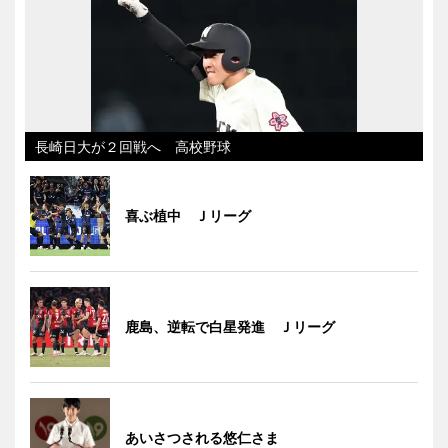
長崎日大が２回戦へ 高校野球
喜ぶ植中 Ｊリーグ
鹿島、逆転で白星発進 Ｊリーグ
あいさつされる悠仁さま