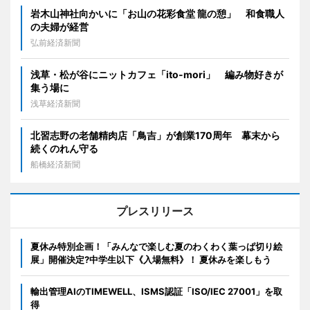
岩木山神社向かいに「お山の花彩食堂 龍の憩」 和食職人
の夫婦が経営
弘前経済新聞
浅草・松が谷にニットカフェ「ito-mori」 編み物好きが
集う場に
浅草経済新聞
北習志野の老舗精肉店「鳥吉」が創業170周年 幕末から
続くのれん守る
船橋経済新聞
プレスリリース
夏休み特別企画！「みんなで楽しむ夏のわくわく葉っぱ切り絵
展」開催決定?中学生以下《入場無料》！ 夏休みを楽しもう
輸出管理AIのTIMEWELL、ISMS認証「ISO/IEC 27001」を取
得