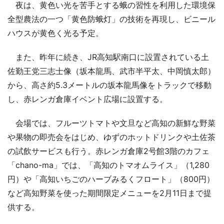
夜は、黄色い光を苦手とする蛾の習性を利用した環境保
全型農法の一つ「黄色防蛾灯」の技術を再現し、ビニール
ハウスが黄色く光る予定。
また、昨年に続き、JR高知駅南口に設置されている土
佐勤王党三志士像（坂本龍馬、武市半平太、中岡慎太郎）
から、高さ約5.3メートルの坂本龍馬像をトラックで移動
し、赤レンガ倉庫イベント広場に設置する。
会場では、フルーツトマトや文旦など高知の新鮮な野菜
や果物の即売会をはじめ、ゆずのホットドリンクや土佐茶
の試飲サービスも行う。赤レンガ倉庫2号館3階のカフェ
「chano-ma」では、「高知のトマオムライス」（1,280
円）や「高知いちごのハーブみるくフロート」（800円）
など高知野菜を使った期間限定メニューを2月11日まで提
供する。