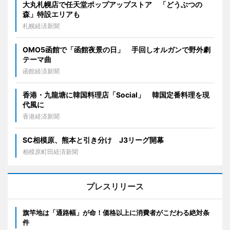
大丸札幌店で任天堂ポップアップストア 「どうぶつの
森」特設エリアも
札幌経済新聞
OMO5函館で「函館夜景の日」 手回しオルガンで野外劇
テーマ曲
函館経済新聞
香港・九龍塘に韓国料理店「Social」 韓国定番料理を現
代風に
香港経済新聞
SC相模原、熊本と引き分け J3リーグ開幕
相模原町田経済新聞
プレスリリース
旗竿地は「通路幅」が命！価格以上に消費者がこだわる絶対条
件