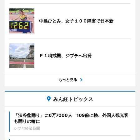
中島ひとみ、女子１００障害で日本新
Ｐ１哨戒機、ジブチへ出発
もっと見る
みん経トピックス
「渋谷盆踊り」に6万7000人 109前に櫓、外国人観光客
も踊りの輪に
シブヤ経済新聞