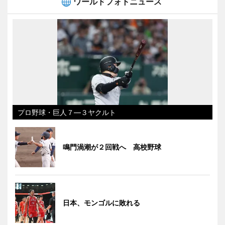
ワールドフォトニュース
プロ野球・巨人７―３ヤクルト
鳴門渦潮が２回戦へ 高校野球
日本、モンゴルに敗れる