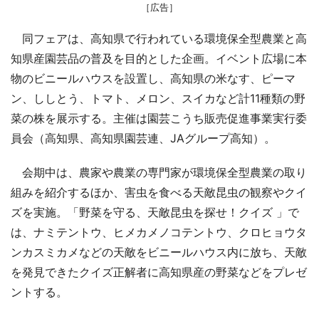
［広告］
同フェアは、高知県で行われている環境保全型農業と高
知県産園芸品の普及を目的とした企画。イベント広場に本
物のビニールハウスを設置し、高知県の米なす、ピーマ
ン、ししとう、トマト、メロン、スイカなど計11種類の野
菜の株を展示する。主催は園芸こうち販売促進事業実行委
員会（高知県、高知県園芸連、JAグループ高知）。
会期中は、農家や農業の専門家が環境保全型農業の取り
組みを紹介するほか、害虫を食べる天敵昆虫の観察やクイ
ズを実施。「野菜を守る、天敵昆虫を探せ！クイズ 」で
は、ナミテントウ、ヒメカメノコテントウ、クロヒョウタ
ンカスミカメなどの天敵をビニールハウス内に放ち、天敵
を発見できたクイズ正解者に高知県産の野菜などをプレゼ
ントする。