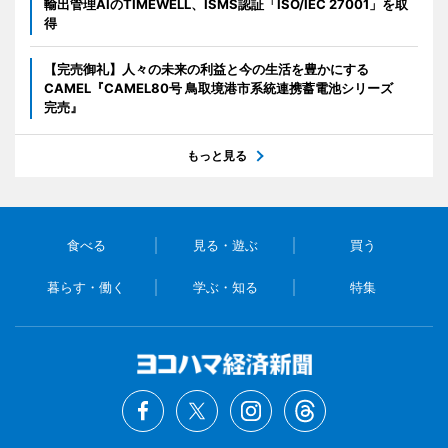
輸出管理AIのTIMEWELL、ISMS認証「ISO/IEC 27001」を取
得
【完売御礼】人々の未来の利益と今の生活を豊かにする
CAMEL『CAMEL80号 鳥取境港市系統連携蓄電池シリーズ
完売』
もっと見る
食べる
見る・遊ぶ
買う
暮らす・働く
学ぶ・知る
特集