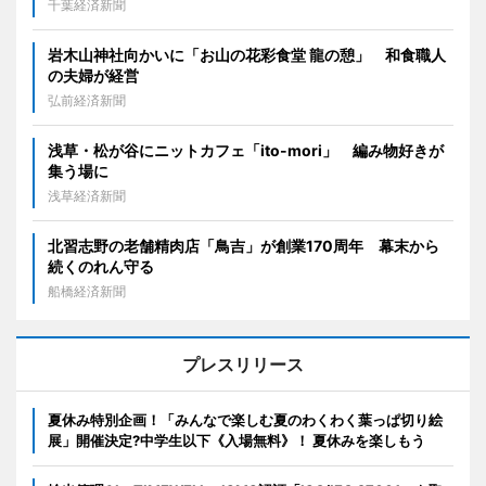
千葉経済新聞
岩木山神社向かいに「お山の花彩食堂 龍の憩」 和食職人
の夫婦が経営
弘前経済新聞
浅草・松が谷にニットカフェ「ito-mori」 編み物好きが
集う場に
浅草経済新聞
北習志野の老舗精肉店「鳥吉」が創業170周年 幕末から
続くのれん守る
船橋経済新聞
プレスリリース
夏休み特別企画！「みんなで楽しむ夏のわくわく葉っぱ切り絵
展」開催決定?中学生以下《入場無料》！ 夏休みを楽しもう