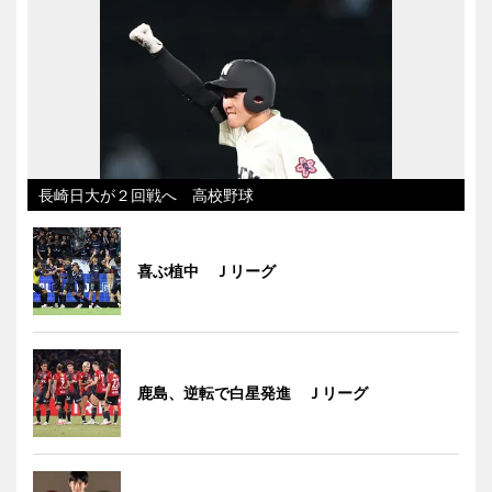
長崎日大が２回戦へ 高校野球
喜ぶ植中 Ｊリーグ
鹿島、逆転で白星発進 Ｊリーグ