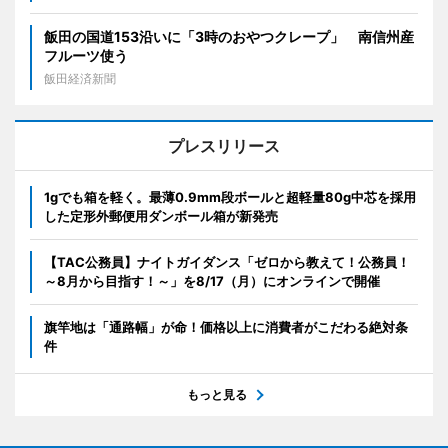
飯田の国道153沿いに「3時のおやつクレープ」 南信州産
フルーツ使う
飯田経済新聞
プレスリリース
1gでも箱を軽く。最薄0.9mm段ボールと超軽量80g中芯を採用
した定形外郵便用ダンボール箱が新発売
【TAC公務員】ナイトガイダンス「ゼロから教えて！公務員！
～8月から目指す！～」を8/17（月）にオンラインで開催
旗竿地は「通路幅」が命！価格以上に消費者がこだわる絶対条
件
もっと見る