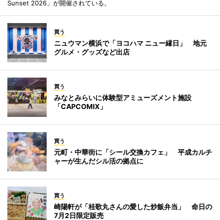
Sunset 2026」が開催されている。
買う
ニュウマン横浜で「ヨコハマ ニュー縁日」 地元
グルメ・グッズなど出店
買う
みなとみらいに体験型アミューズメント施設
「CAPCOMIX」
買う
元町・中華街に「シール交換カフェ」 平成カルチ
ャーが生んだシル活の拠点に
買う
崎陽軒が「桂歌丸さんの愛した炒飯弁当」 命日の
7月2日限定販売