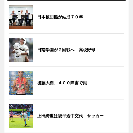
日本被団協が結成７０年
日南学園が２回戦へ 高校野球
後藤大樹、４００障害で銀
上田綺世は後半途中交代 サッカー