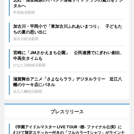
タルへ
甲府経済新聞
加古川・平岡小で「東加古川ふれあいまつり」 子どもた
ちの夏の思い出に
加古川経済新聞
宮崎に「JMさかえまち公園」 公民連携でにぎわい創出、
中高生タイムも
ひなた宮崎経済新聞
滋賀舞台アニメ「さよならララ」デジタルラリー 近江八
幡のケーキ店にパネル
近江八幡経済新聞
プレスリリース
《学園アイドルマスター LIVE TOUR -標- ファイナル公演》に
むけて限定ステッカー付きの「フルカラーTシャツ」がラインナ