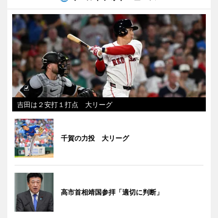
吉田は２安打１打点 大リーグ
千賀の力投 大リーグ
高市首相靖国参拝「適切に判断」