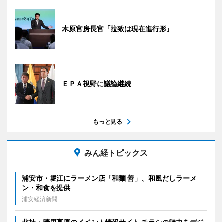
木原官房長官「拉致は現在進行形」
ＥＰＡ視野に議論継続
もっと見る
みん経トピックス
浦安市・堀江にラーメン店「和麺 善」、和風だしラーメ
ン・和食を提供
浦安経済新聞
北杜・清里高原のイベント情報サイト チラシの魅力をデジ