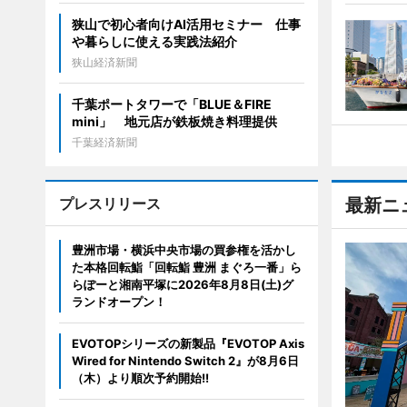
狭山で初心者向けAI活用セミナー 仕事
や暮らしに使える実践法紹介
狭山経済新聞
千葉ポートタワーで「BLUE＆FIRE
mini」 地元店が鉄板焼き料理提供
千葉経済新聞
プレスリリース
最新ニ
豊洲市場・横浜中央市場の買参権を活かし
た本格回転鮨「回転鮨 豊洲 まぐろ一番」ら
らぽーと湘南平塚に2026年8月8日(土)グ
ランドオープン！
EVOTOPシリーズの新製品『EVOTOP Axis
Wired for Nintendo Switch 2』が8月6日
（木）より順次予約開始!!