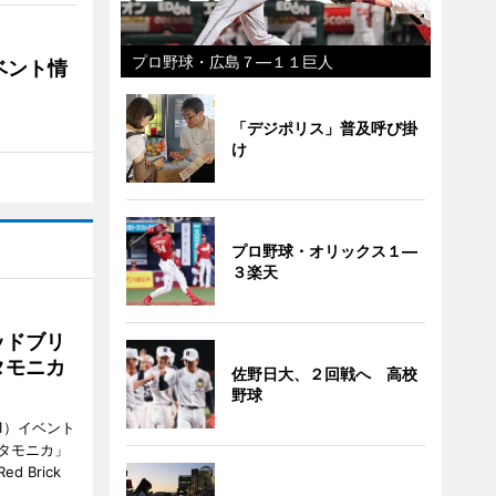
プロ野球・広島７―１１巨人
ベント情
「デジポリス」普及呼び掛
け
プロ野球・オリックス１―
３楽天
ッドブリ
タモニカ
佐野日大、２回戦へ 高校
野球
1）イベント
タモニカ」
 Brick