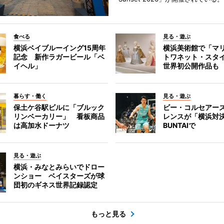
食べる
見る・遊ぶ
横浜ベイブルーイング15周年
横浜美術館で「マ
記念 新作ラガービール「ベ
トワネット・スタ
イヘル」
世界初公開作品も
暮らす・働く
見る・遊ぶ
保土ケ谷駅ビルに「ブルック
ビー・コルセアー
リンベーカリー」 看板商品
レンスが「横浜対
は高加水ドーナツ
BUNTAIで
見る・遊ぶ
横浜・みなとみらいでドロー
ンショー ベイスターズが球
団初のギネス世界記録認定
もっと見る