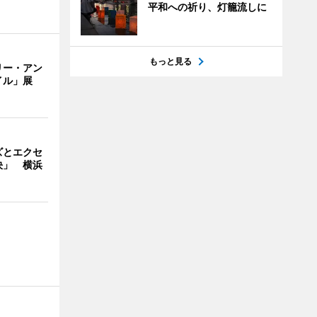
平和への祈り、灯籠流しに
もっと見る
リー・アン
イル」展
ズとエクセ
決」 横浜