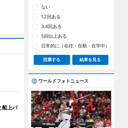
ない
1.2回ある
3.4回ある
5回以上ある
日常的に（在住・在勤・在学中）
投票する
結果を見る
ワールドフォトニュース
と船上パ