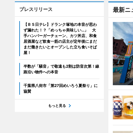
プレスリリース
最新ニ
【ＢＳ日テレ】ドランク塚地の本音が思わ
ず漏れた！？「めっちゃ美味しい…」 大
手ハンバーガーチェーン、カツ丼店、和食
居酒屋など飲食一筋の店主が定年後にまだ
まだ働きたいとオープンした立ち食いそば
屋！
半数が「騒音」で敬遠も2割は防音次第！線
路沿い物件への本音
千葉県八街市「第27回めいろう夏祭り」に
協賛
もっと見る