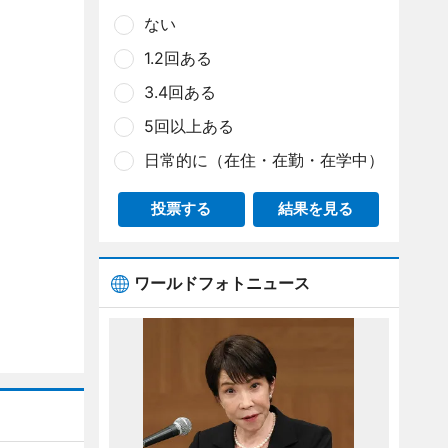
ない
1.2回ある
3.4回ある
5回以上ある
日常的に（在住・在勤・在学中）
投票する
結果を見る
ワールドフォトニュース