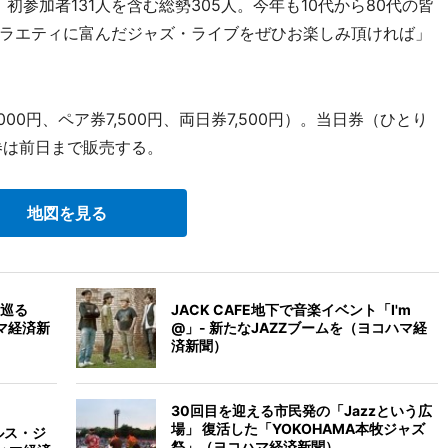
初参加者131人を含む総勢305人。今年も10代から80代の皆
ラエティに富んだジャズ・ライブをぜひお楽しみ頂ければ」
0円、ペア券7,500円、両日券7,500円）。当日券（ひとり
売券は前日まで販売する。
地図を見る
巡る
JACK CAFE地下で音楽イベント「I'm
マ経済新
@」- 新たなJAZZブームを（ヨコハマ経
済新聞）
30回目を迎える市民発の「Jazzという広
場」 復活した「YOKOHAMA本牧ジャズ
ールス・ジ
祭」（ヨコハマ経済新聞）