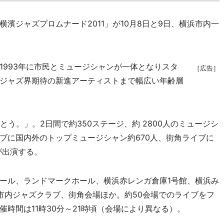
ジャズプロムナード2011」が10月8日と9日、横浜市内一
993年に市民とミュージシャンが一体となりスタ
［広告］
ジャズ界期待の新進アーティストまで幅広い年齢層
う。」。2日間で約350ステージ、約 2800人のミュージシ
ブに国内外のトップミュージシャン約670人、街角ライブに
が出演する。
ール、ランドマークホール、横浜赤レンガ倉庫1号館、横浜み
市内ジャズクラブ、街角会場ほか。約50会場でのライブをフ
時間は11時30分～21時頃（会場により異なる）。