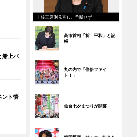
非核三原則見直し、予断せず
高市首相「祈 平和」と記
帳
と船上パ
丸の内で「倍倍ファイ
ト！」
ベント情
仙台七夕まつりが開幕