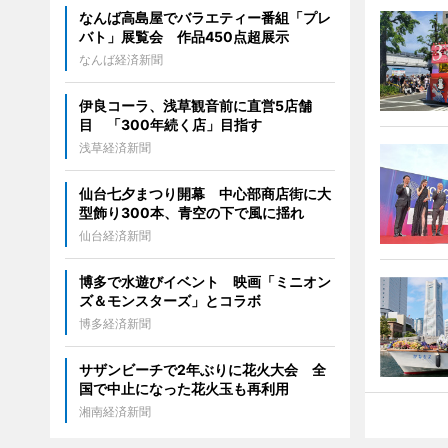
なんば高島屋でバラエティー番組「プレ
バト」展覧会 作品450点超展示
なんば経済新聞
伊良コーラ、浅草観音前に直営5店舗
目 「300年続く店」目指す
浅草経済新聞
仙台七夕まつり開幕 中心部商店街に大
型飾り300本、青空の下で風に揺れ
仙台経済新聞
博多で水遊びイベント 映画「ミニオン
ズ＆モンスターズ」とコラボ
博多経済新聞
サザンビーチで2年ぶりに花火大会 全
国で中止になった花火玉も再利用
湘南経済新聞