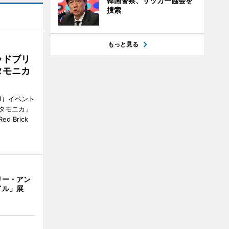
韓国警察、サッカー協会を
捜索
もっと見る
ッドブリ
タモニカ
1）イベント
タモニカ」
 Brick
リー・アン
イル」展