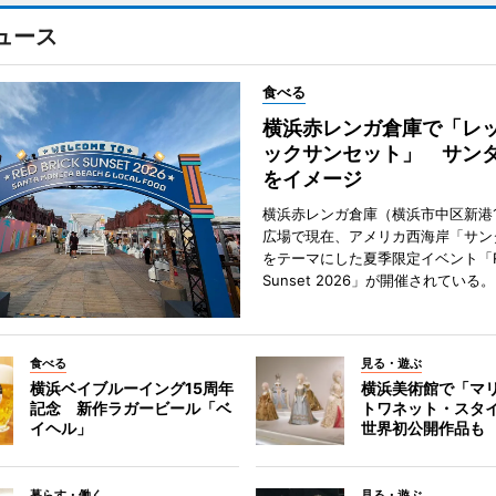
ュース
食べる
横浜赤レンガ倉庫で「レ
ックサンセット」 サン
をイメージ
横浜赤レンガ倉庫（横浜市中区新港
広場で現在、アメリカ西海岸「サン
をテーマにした夏季限定イベント「Red
Sunset 2026」が開催されている。
食べる
見る・遊ぶ
横浜ベイブルーイング15周年
横浜美術館で「マ
記念 新作ラガービール「ベ
トワネット・スタ
イヘル」
世界初公開作品も
暮らす・働く
見る・遊ぶ