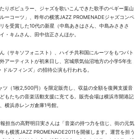
たりポピュラー、ジャズを歌いこんできた歌手のペギー葉山
コーツ」、昨年の横濱JAZZ PROMENADEジャズコンペ
リを受賞した10代の新星（中島あきはさん、中島みさきさ
イ・キムさん、田中信正さんほか。
ん（サキソフォニスト）、ハイチ共和国にルーツをもつパト
外アーティストが初来日し、宮城県気仙沼地方の小学5年生
・ドルフィンズ」の招待公演も行われる。
（1枚2,500円）を限定販売し、収益の全額を復興支援音
どもたちの音楽活動支援に充てる。販売会場は横浜市開港記
、横浜赤レンガ倉庫1号館。
会、広報担当の高野明日実さんは「音楽の持つ力を信じ、街の元気
横濱JAZZ PROMENADE2011を開催します。運営を担う