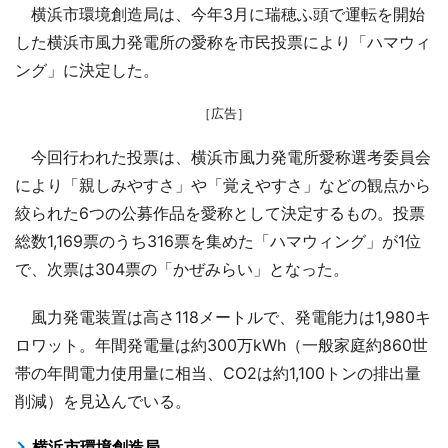
横浜市環境創造局は、今年3月に瑞穂ふ頭で運転を開始
した横浜市風力発電所の愛称を市民投票により「ハマウィ
ング」に決定した。
［広告］
今回行われた投票は、横浜市風力発電所愛称選考委員会
により「親しみやすさ」や「覚えやすさ」などの観点から
絞られた6つの公募作品を愛称として決定するもの。投票
総数1,169票のうち316票を集めた「ハマウィング」が1位
で、次票は304票の「かぜみらい」となった。
風力発電装置は高さ118メートルで、発電能力は1,980キ
ロワット。年間発電量は約300万kWh（一般家庭約860世
帯の年間電力使用量に相当、CO2は約1,100トンの排出量
削減）を見込んでいる。
横浜市環境創造局