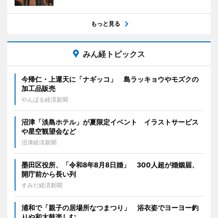
もっと見る
みん経トピックス
今帰仁・上運天に「ナギッコ」 島ラッキョウやモズクの
加工品販売
やんばる経済新聞
沼津「淡島ホテル」が夏限定イベント イラストサービス
や星空観望会など
沼津経済新聞
墨田区役所、「令和8年8月8日婚」 300人超が婚姻届、
開庁前から長い列
すみだ経済新聞
浦和で「親子の居場所なつまつり」 浴衣姿でヨーヨー釣
りや和太鼓楽しむ