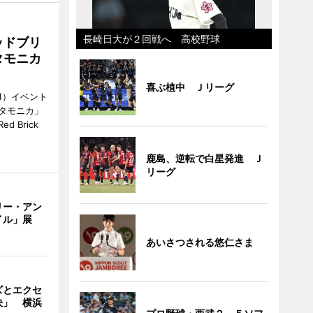
長崎日大が２回戦へ 高校野球
ッドブリ
タモニカ
喜ぶ植中 Ｊリーグ
1）イベント
タモニカ」
 Brick
鹿島、逆転で白星発進 Ｊ
リーグ
リー・アン
イル」展
あいさつされる悠仁さま
ズとエクセ
決」 横浜