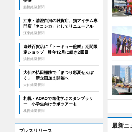
提供
船橋経済新聞
江東・清澄白河の雑貨店、猫アイテム専
門店「ネコシカ」としてリニューアル
江東経済新聞
遠鉄百貨店に「トーキョー煎餅」期間限
定ショップ 昨年12月に続き2回目
浜松経済新聞
大仙の払田柵跡で「まつり彩夏せんぼ
く」 新企画加え開催へ
大仙経済新聞
札幌・AOAOで進化学ぶスタンプラリ
ー 小学生向けラボツアーも
札幌経済新聞
最新ニ
プレスリリース