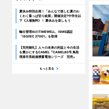
夏休み特別企画！「みんなで楽しむ夏のわ
くわく葉っぱ切り絵展」開催決定?中学生以
下《入場無料》！ 夏休みを楽しもう
輸出管理AIのTIMEWELL、ISMS認証
「ISO/IEC 27001」を取得
【完売御礼】人々の未来の利益と今の生活
を豊かにするCAMEL『CAMEL80号 鳥取
境港市系統連携蓄電池シリーズ 完売』
もっと見る