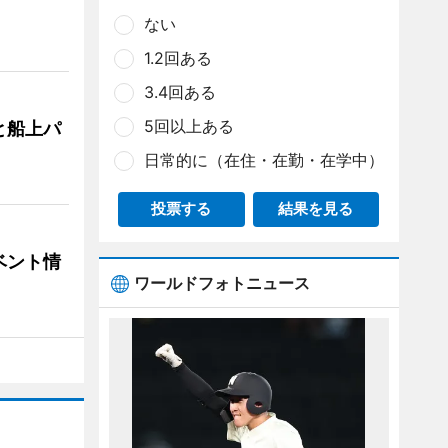
ない
1.2回ある
3.4回ある
5回以上ある
と船上パ
日常的に（在住・在勤・在学中）
投票する
結果を見る
ベント情
ワールドフォトニュース