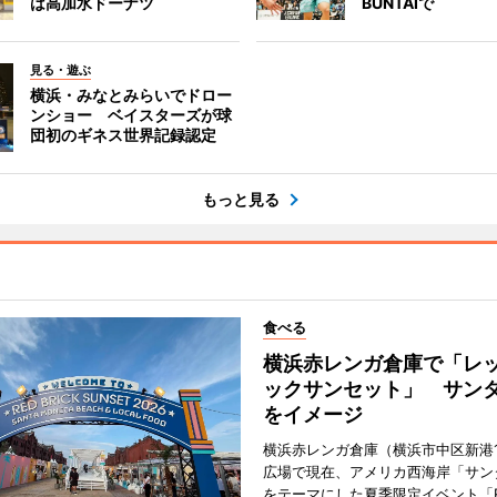
は高加水ドーナツ
BUNTAIで
見る・遊ぶ
横浜・みなとみらいでドロー
ンショー ベイスターズが球
団初のギネス世界記録認定
もっと見る
食べる
横浜赤レンガ倉庫で「レ
ックサンセット」 サン
をイメージ
横浜赤レンガ倉庫（横浜市中区新港
広場で現在、アメリカ西海岸「サン
をテーマにした夏季限定イベント「Red