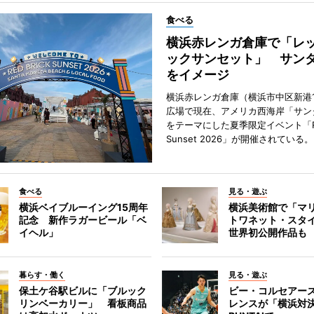
食べる
横浜赤レンガ倉庫で「レ
ックサンセット」 サン
をイメージ
横浜赤レンガ倉庫（横浜市中区新港
広場で現在、アメリカ西海岸「サン
をテーマにした夏季限定イベント「Red
Sunset 2026」が開催されている。
食べる
見る・遊ぶ
横浜ベイブルーイング15周年
横浜美術館で「マ
記念 新作ラガービール「ベ
トワネット・スタ
イヘル」
世界初公開作品も
暮らす・働く
見る・遊ぶ
保土ケ谷駅ビルに「ブルック
ビー・コルセアー
リンベーカリー」 看板商品
レンスが「横浜対