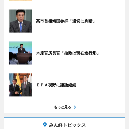
高市首相靖国参拝「適切に判断」
木原官房長官「拉致は現在進行形」
ＥＰＡ視野に議論継続
もっと見る
みん経トピックス