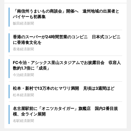
「南信州うまいもの商談会」開催へ 遠州地域の出展者と
バイヤーも初募集
飯田経済新聞
香港のスーパーが24時間営業のコンビニ 日本式コンビニ
に香港食文化を
香港経済新聞
FC今治・アシックス里山スタジアムでお披露目会 収容人
数約1.7倍に「成長」
今治経済新聞
松本・新村で13万本のヒマワリ満開 見頃は3週間ほど
松本経済新聞
名古屋駅前に「オニツカタイガー」旗艦店 国内2番目規
模、全ライン展開
名駅経済新聞