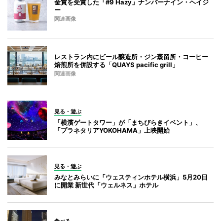
金賞を受賞した「#9 Hazy」ナンバーナイン・ヘイジ
ー
関連画像
レストラン内にビール醸造所・ジン蒸留所・コーヒー
焙煎所を併設する「QUAYS pacific grill」
関連画像
見る・遊ぶ
「横濱ゲートタワー」が「まちびらきイベント」、
「プラネタリアYOKOHAMA」上映開始
見る・遊ぶ
みなとみらいに「ウェスティンホテル横浜」5月20日
に開業 新世代「ウェルネス」ホテル
食べる