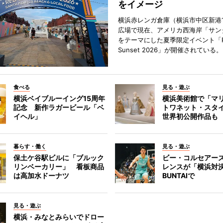
をイメージ
横浜赤レンガ倉庫（横浜市中区新港
広場で現在、アメリカ西海岸「サン
をテーマにした夏季限定イベント「Red
Sunset 2026」が開催されている。
食べる
見る・遊ぶ
横浜ベイブルーイング15周年
横浜美術館で「マ
記念 新作ラガービール「ベ
トワネット・スタ
イヘル」
世界初公開作品も
暮らす・働く
見る・遊ぶ
保土ケ谷駅ビルに「ブルック
ビー・コルセアー
リンベーカリー」 看板商品
レンスが「横浜対
は高加水ドーナツ
BUNTAIで
見る・遊ぶ
横浜・みなとみらいでドロー