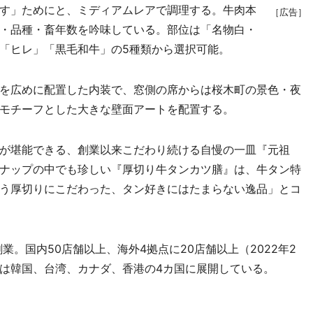
す」ためにと、ミディアムレアで調理する。牛肉本
［広告］
・品種・畜年数を吟味している。部位は「名物白・
「ヒレ」「黒毛和牛」の5種類から選択可能。
を広めに配置した内装で、窓側の席からは桜木町の景色・夜
モチーフとした大きな壁面アートを配置する。
が堪能できる、創業以来こだわり続ける自慢の一皿『元祖
ナップの中でも珍しい『厚切り牛タンカツ膳』は、牛タン特
う厚切りにこだわった、タン好きにはたまらない逸品」とコ
業。国内50店舗以上、海外4拠点に20店舗以上（2022年2
は韓国、台湾、カナダ、香港の4カ国に展開している。