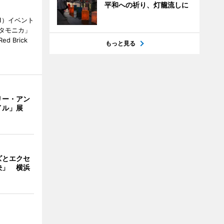
平和への祈り、灯籠流しに
1）イベント
タモニカ」
 Brick
もっと見る
リー・アン
イル」展
ズとエクセ
決」 横浜