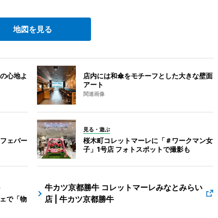
地図を見る
の心地よ
店内には和傘をモチーフとした大きな壁面
アート
関連画像
見る・遊ぶ
フェバー
桜木町コレットマーレに「＃ワークマン女
子」1号店 フォトスポットで撮影も
牛カツ京都勝牛 コレットマーレみなとみらい
Y
店 | 牛カツ京都勝牛
フェで「物