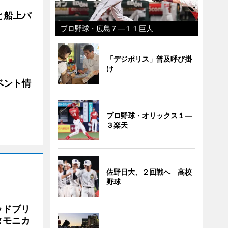
と船上パ
プロ野球・広島７―１１巨人
「デジポリス」普及呼び掛
け
ベント情
プロ野球・オリックス１―
３楽天
佐野日大、２回戦へ 高校
野球
ッドブリ
タモニカ