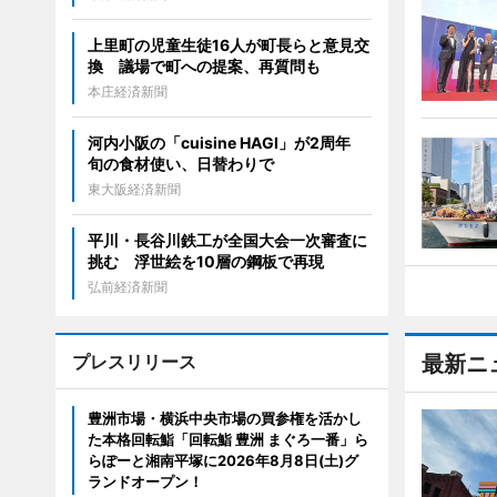
上里町の児童生徒16人が町長らと意見交
換 議場で町への提案、再質問も
本庄経済新聞
河内小阪の「cuisine HAGI」が2周年
旬の食材使い、日替わりで
東大阪経済新聞
平川・長谷川鉄工が全国大会一次審査に
挑む 浮世絵を10層の鋼板で再現
弘前経済新聞
プレスリリース
最新ニ
豊洲市場・横浜中央市場の買参権を活かし
た本格回転鮨「回転鮨 豊洲 まぐろ一番」ら
らぽーと湘南平塚に2026年8月8日(土)グ
ランドオープン！