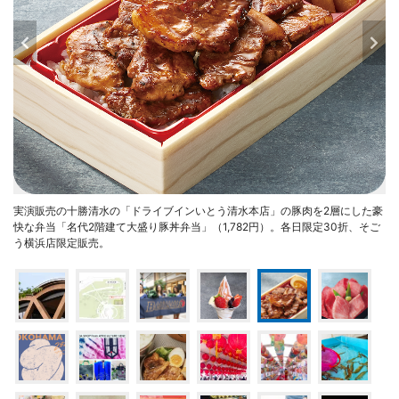
実演販売の十勝清水の「ドライブインいとう清水本店」の豚肉を2層にした豪
快な弁当「名代2階建て大盛り豚丼弁当」（1,782円）。各日限定30折、そご
う横浜店限定販売。