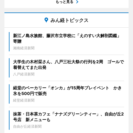
もっと見る
みん経トピックス
新江ノ島水族館、藤沢市立学校に「えのすい大解剖図鑑」
寄贈
湘南経済新聞
大学生の木村栞さん、八戸三社大祭の行列を2周 ゴールで
着替えてまた出発
八戸経済新聞
経堂のベーカリー「オンカ」が15周年プレイベント かき
氷を500円で販売
経堂経済新聞
抹茶・日本茶カフェ「ナナズグリーンティー」、自由が丘2
号店 新メニューも
自由が丘経済新聞