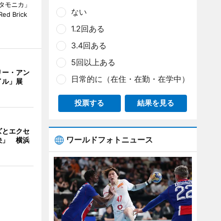
タモニカ」
ない
 Brick
1.2回ある
3.4回ある
5回以上ある
リー・アン
日常的に（在住・在勤・在学中）
イル」展
投票する
結果を見る
ズとエクセ
ワールドフォトニュース
決」 横浜