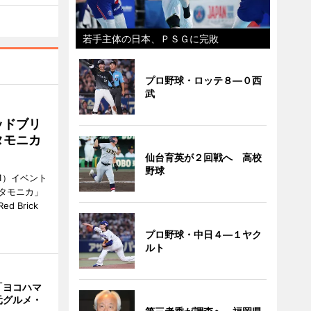
若手主体の日本、ＰＳＧに完敗
プロ野球・ロッテ８―０西
武
ッドブリ
タモニカ
仙台育英が２回戦へ 高校
野球
1）イベント
タモニカ」
 Brick
プロ野球・中日４―１ヤク
ルト
「ヨコハマ
元グルメ・