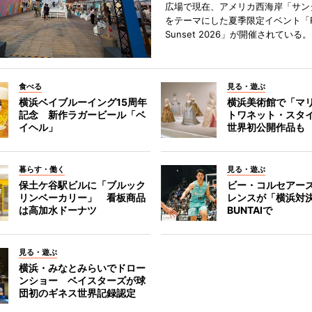
広場で現在、アメリカ西海岸「サン
をテーマにした夏季限定イベント「Red
Sunset 2026」が開催されている。
食べる
見る・遊ぶ
横浜ベイブルーイング15周年
横浜美術館で「マ
記念 新作ラガービール「ベ
トワネット・スタ
イヘル」
世界初公開作品も
暮らす・働く
見る・遊ぶ
保土ケ谷駅ビルに「ブルック
ビー・コルセアー
リンベーカリー」 看板商品
レンスが「横浜対
は高加水ドーナツ
BUNTAIで
見る・遊ぶ
横浜・みなとみらいでドロー
ンショー ベイスターズが球
団初のギネス世界記録認定