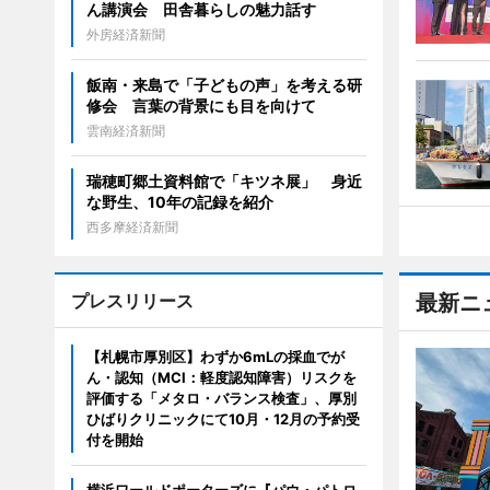
ん講演会 田舎暮らしの魅力話す
外房経済新聞
飯南・来島で「子どもの声」を考える研
修会 言葉の背景にも目を向けて
雲南経済新聞
瑞穂町郷土資料館で「キツネ展」 身近
な野生、10年の記録を紹介
西多摩経済新聞
プレスリリース
最新ニ
【札幌市厚別区】わずか6mLの採血でが
ん・認知（MCI：軽度認知障害）リスクを
評価する「メタロ・バランス検査」、厚別
ひばりクリニックにて10月・12月の予約受
付を開始