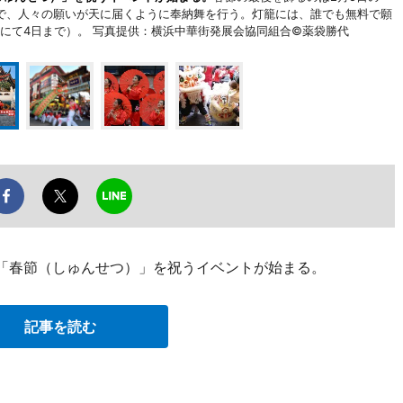
で、人々の願いが天に届くように奉納舞を行う。灯籠には、誰でも無料で願
80にて4日まで）。 写真提供：横浜中華街発展会協同組合©薬袋勝代
月「春節（しゅんせつ）」を祝うイベントが始まる。
記事を読む