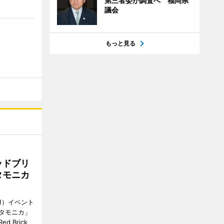
第三者委が調査へ 福岡県
議会
もっと見る
ッドブリ
タモニカ
1）イベント
タモニカ」
 Brick