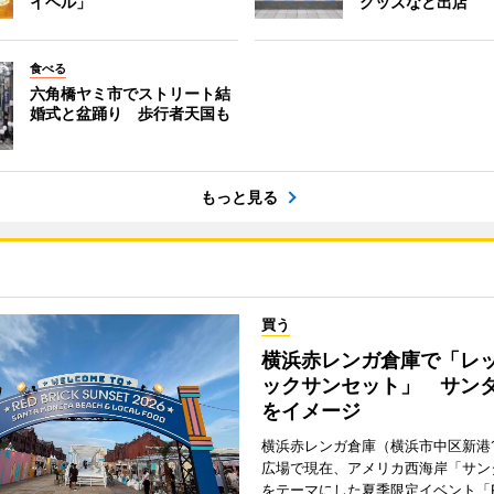
イヘル」
グッズなど出店
食べる
六角橋ヤミ市でストリート結
婚式と盆踊り 歩行者天国も
もっと見る
買う
横浜赤レンガ倉庫で「レ
ックサンセット」 サン
をイメージ
横浜赤レンガ倉庫（横浜市中区新港
広場で現在、アメリカ西海岸「サン
をテーマにした夏季限定イベント「Red