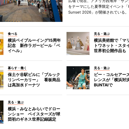
広場で現在、アメリカ西海岸「サン
をテーマにした夏季限定イベント「Red
Sunset 2026」が開催されている。
食べる
見る・遊ぶ
横浜ベイブルーイング15周年
横浜美術館で「マ
記念 新作ラガービール「ベ
トワネット・スタ
イヘル」
世界初公開作品も
暮らす・働く
見る・遊ぶ
保土ケ谷駅ビルに「ブルック
ビー・コルセアー
リンベーカリー」 看板商品
レンスが「横浜対
は高加水ドーナツ
BUNTAIで
見る・遊ぶ
横浜・みなとみらいでドロー
ンショー ベイスターズが球
団初のギネス世界記録認定