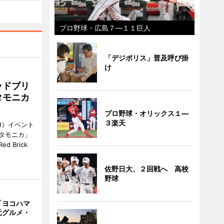
プロ野球・広島７―１１巨人
「デジポリス」普及呼び掛
け
ッドブリ
タモニカ
プロ野球・オリックス１―
３楽天
1）イベント
タモニカ」
 Brick
佐野日大、２回戦へ 高校
野球
「ヨコハマ
元グルメ・