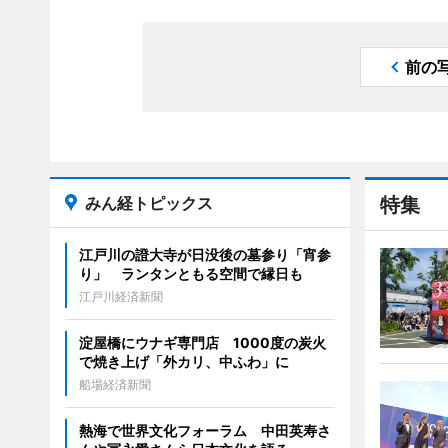
前の
みん経トピックス
特集
江戸川の證大寺が日没後の墓参り「宵参
り」 ランタンともる空間で縁日も
江戸川経済新聞
淀屋橋にウナギ専門店 1000度の炭火
で焼き上げ「外カリ、中ふわ」に
船場経済新聞
熱海で世界文化フォーラム 中田英寿さ