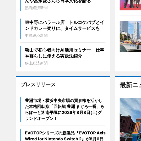
んや冨永愛さんら日本文化を語る
熱海経済新聞
東中野にハラール店 トルコケバブとイ
ンドカレー売りに、タイムサービスも
中野経済新聞
狭山で初心者向けAI活用セミナー 仕事
や暮らしに使える実践法紹介
狭山経済新聞
プレスリリース
最新ニ
豊洲市場・横浜中央市場の買参権を活かし
た本格回転鮨「回転鮨 豊洲 まぐろ一番」ら
らぽーと湘南平塚に2026年8月8日(土)グ
ランドオープン！
EVOTOPシリーズの新製品『EVOTOP Axis
Wired for Nintendo Switch 2』が8月6日