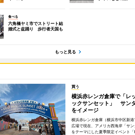
食べる
六角橋ヤミ市でストリート結
婚式と盆踊り 歩行者天国も
もっと見る
買う
横浜赤レンガ倉庫で「レ
ックサンセット」 サン
をイメージ
横浜赤レンガ倉庫（横浜市中区新港
広場で現在、アメリカ西海岸「サン
をテーマにした夏季限定イベント「Red