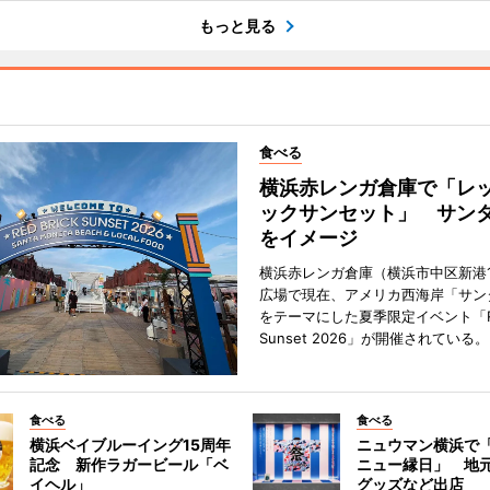
もっと見る
食べる
横浜赤レンガ倉庫で「レ
ックサンセット」 サン
をイメージ
横浜赤レンガ倉庫（横浜市中区新港
広場で現在、アメリカ西海岸「サン
をテーマにした夏季限定イベント「Red
Sunset 2026」が開催されている。
食べる
食べる
横浜ベイブルーイング15周年
ニュウマン横浜で
記念 新作ラガービール「ベ
ニュー縁日」 地
イヘル」
グッズなど出店