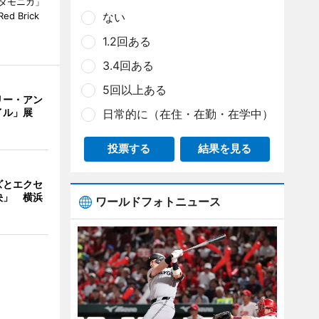
タモニカ」
 Brick
ない
1.2回ある
3.4回ある
5回以上ある
リー・アン
イル」展
日常的に（在住・在勤・在学中）
投票する
結果を見る
ズとエクセ
決」 横浜
ワールドフォトニュース