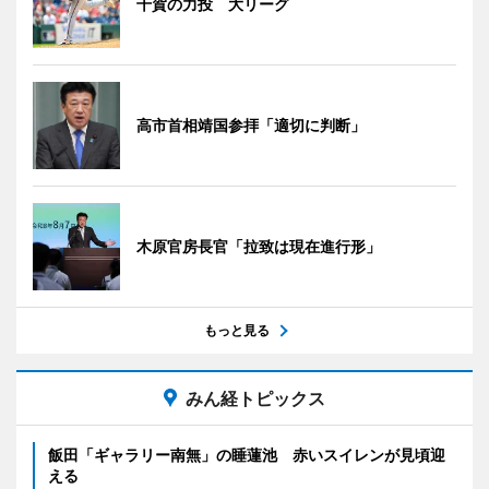
千賀の力投 大リーグ
高市首相靖国参拝「適切に判断」
木原官房長官「拉致は現在進行形」
もっと見る
みん経トピックス
飯田「ギャラリー南無」の睡蓮池 赤いスイレンが見頃迎
える