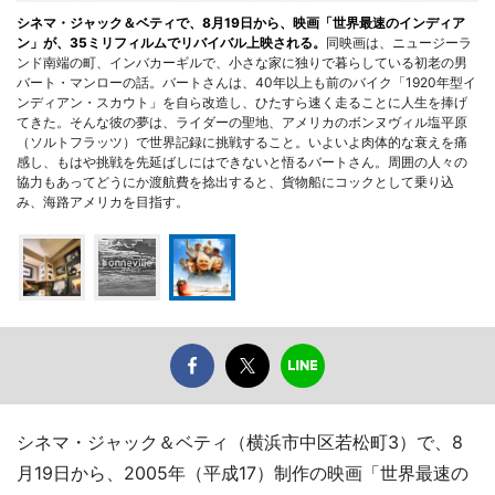
シネマ・ジャック＆ベティで、8月19日から、映画「世界最速のインディア
ン」が、35ミリフィルムでリバイバル上映される。
同映画は、ニュージーラ
ンド南端の町、インバカーギルで、小さな家に独りで暮らしている初老の男
バート・マンローの話。バートさんは、40年以上も前のバイク「1920年型イ
ンディアン・スカウト」を自ら改造し、ひたすら速く走ることに人生を捧げ
てきた。そんな彼の夢は、ライダーの聖地、アメリカのボンヌヴィル塩平原
（ソルトフラッツ）で世界記録に挑戦すること。いよいよ肉体的な衰えを痛
感し、もはや挑戦を先延ばしにはできないと悟るバートさん。周囲の人々の
協力もあってどうにか渡航費を捻出すると、貨物船にコックとして乗り込
み、海路アメリカを目指す。
シネマ・ジャック＆ベティ（横浜市中区若松町3）で、8
月19日から、2005年（平成17）制作の映画「世界最速の