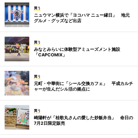
買う
ニュウマン横浜で「ヨコハマ ニュー縁日」 地元
グルメ・グッズなど出店
買う
みなとみらいに体験型アミューズメント施設
「CAPCOMIX」
買う
元町・中華街に「シール交換カフェ」 平成カルチ
ャーが生んだシル活の拠点に
買う
崎陽軒が「桂歌丸さんの愛した炒飯弁当」 命日の
7月2日限定販売