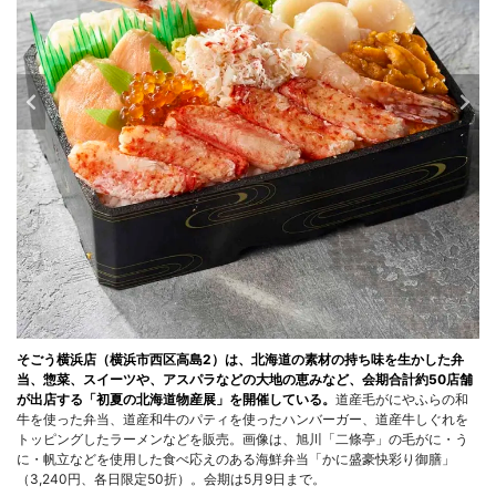
そごう横浜店（横浜市西区高島2）は、北海道の素材の持ち味を生かした弁
当、惣菜、スイーツや、アスパラなどの大地の恵みなど、会期合計約50店舗
が出店する「初夏の北海道物産展」を開催している。
道産毛がにやふらの和
牛を使った弁当、道産和牛のパティを使ったハンバーガー、道産牛しぐれを
トッピングしたラーメンなどを販売。画像は、旭川「二條亭」の毛がに・う
に・帆立などを使用した食べ応えのある海鮮弁当「かに盛豪快彩り御膳」
（3,240円、各日限定50折）。会期は5月9日まで。