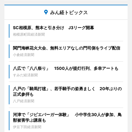
みん経トピックス
SC相模原、熊本と引き分け J3リーグ開幕
相模原町田経済新聞
関門海峡花火大会、無料エリアなしの門司側をライブ配信
小倉経済新聞
八広で「八八祭り」 1500人が提灯行列、多幸アートも
すみだ経済新聞
八戸の「騎馬打毬」、若手騎手の姿勇ましく 20年ぶりの
正式参拝も
八戸経済新聞
河津で「ジビエバーガー体験」 小中学生30人が参加、鳥
獣被害学ぶ講座も
伊豆下田経済新聞