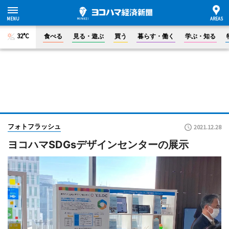
32°C
食べる
見る・遊ぶ
買う
暮らす・働く
学ぶ・知る
フォトフラッシュ
2021.12.28
ヨコハマSDGsデザインセンターの展示