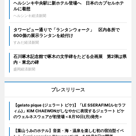
ヘルシンキ中央駅に新ホテル登場へ 日本のカプセルホテ
ルに着想
ヘルシンキ経済新聞
タワービュー通りで「ランタンウォーク」 区内各所で
600個の展示ランタンを絵付け
すみだ経済新聞
石川啄木記念館で啄木の文学碑をたどる企画展 第2弾は県
内・東北の碑
盛岡経済新聞
プレスリリース
【gelato pique (ジェラート ピケ)】「LE SSERAFIM(ルセラフ
ィム)」KIM CHAEWONがしなやかに表現するジェラート ピケ
のウェルネスウェアが初登場＜8月10日(月)発売＞
【葉山うみのホテル】音楽・海・温泉を楽しむ初の宿泊型イベ