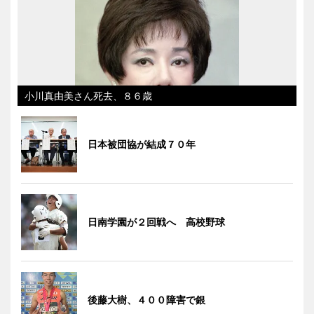
小川真由美さん死去、８６歳
日本被団協が結成７０年
日南学園が２回戦へ 高校野球
後藤大樹、４００障害で銀