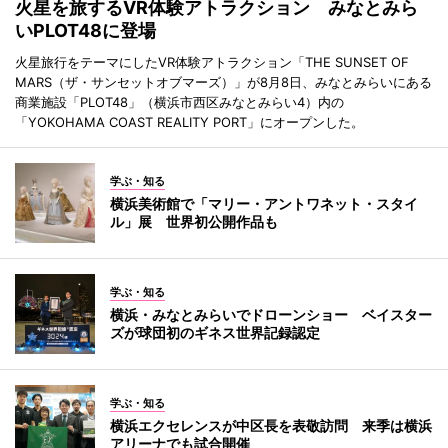
火星を旅するVR体験アトラクション みなとみら
いPLOT48に登場
火星旅行をテーマにしたVR体験アトラクション「THE SUNSET OF
MARS（ザ・サンセットオブマーズ）」が8月8日、みなとみらいにある
商業施設「PLOT48」（横浜市西区みなとみらい4）内の
「YOKOHAMA COAST REALITY PORT」にオープンした。
学ぶ・知る
横浜美術館で「マリー・アントワネット・スタイ
ル」展 世界初公開作品も
学ぶ・知る
横浜・みなとみらいでドローンショー ベイスター
ズが球団初のギネス世界記録認定
学ぶ・知る
横浜エクセレンスが中区長を表敬訪問 来季は横浜
アリーナでも試合開催