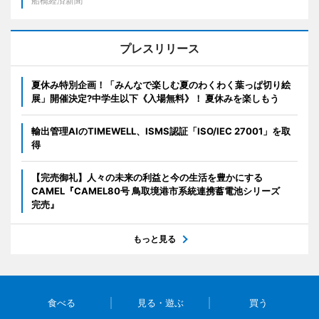
船橋経済新聞
プレスリリース
夏休み特別企画！「みんなで楽しむ夏のわくわく葉っぱ切り絵
展」開催決定?中学生以下《入場無料》！ 夏休みを楽しもう
輸出管理AIのTIMEWELL、ISMS認証「ISO/IEC 27001」を取
得
【完売御礼】人々の未来の利益と今の生活を豊かにする
CAMEL『CAMEL80号 鳥取境港市系統連携蓄電池シリーズ
完売』
もっと見る
食べる
見る・遊ぶ
買う