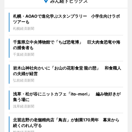
みん経トピックス
札幌・AOAOで進化学ぶスタンプラリー 小学生向けラボ
ツアーも
札幌経済新聞
千葉県立中央博物館で「ちば恐竜博」 巨大肉食恐竜や海
の捕食者も
千葉経済新聞
岩木山神社向かいに「お山の花彩食堂 龍の憩」 和食職人
の夫婦が経営
弘前経済新聞
浅草・松が谷にニットカフェ「ito-mori」 編み物好きが
集う場に
浅草経済新聞
北習志野の老舗精肉店「鳥吉」が創業170周年 幕末から
続くのれん守る