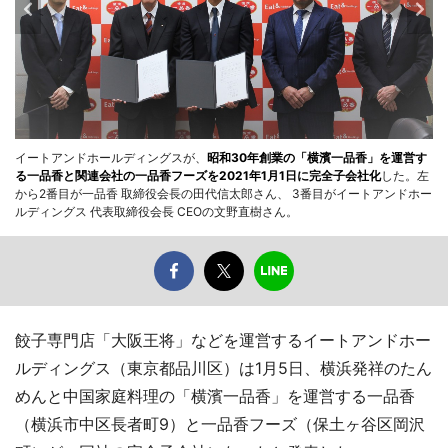
イートアンドホールディングスが、
昭和30年創業の「横濱一品香」を運営す
る一品香と関連会社の一品香フーズを2021年1月1日に完全子会社化
した。左
から2番目が一品香 取締役会長の田代信太郎さん、 3番目がイートアンドホー
ルディングス 代表取締役会長 CEOの文野直樹さん。
餃子専門店「大阪王将」などを運営するイートアンドホー
ルディングス（東京都品川区）は1月5日、横浜発祥のたん
めんと中国家庭料理の「横濱一品香」を運営する一品香
（横浜市中区長者町9）と一品香フーズ（保土ヶ谷区岡沢