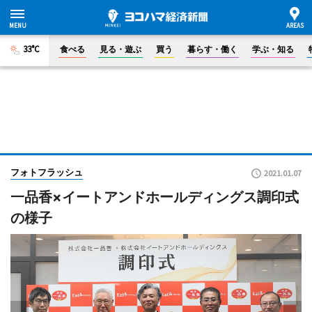
33°C
食べる
見る・遊ぶ
買う
暮らす・働く
学ぶ・知る
フォトフラッシュ
2021.01.07
一品香×イートアンドホールディングス調印式
の様子