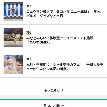
買う
ニュウマン横浜で「ヨコハマ ニュー縁日」 地元
グルメ・グッズなど出店
買う
みなとみらいに体験型アミューズメント施設
「CAPCOMIX」
買う
元町・中華街に「シール交換カフェ」 平成カルチ
ャーが生んだシル活の拠点に
もっと見る
見る・遊ぶ