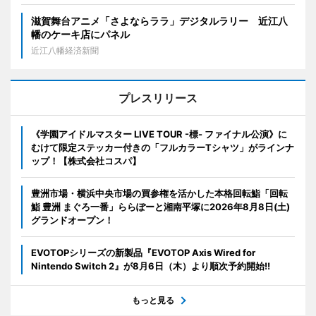
滋賀舞台アニメ「さよならララ」デジタルラリー 近江八
幡のケーキ店にパネル
近江八幡経済新聞
プレスリリース
《学園アイドルマスター LIVE TOUR -標- ファイナル公演》に
むけて限定ステッカー付きの「フルカラーTシャツ」がラインナ
ップ！【株式会社コスパ】
豊洲市場・横浜中央市場の買参権を活かした本格回転鮨「回転
鮨 豊洲 まぐろ一番」ららぽーと湘南平塚に2026年8月8日(土)
グランドオープン！
EVOTOPシリーズの新製品『EVOTOP Axis Wired for
Nintendo Switch 2』が8月6日（木）より順次予約開始!!
もっと見る