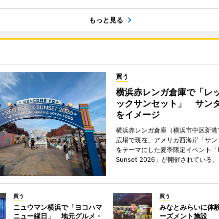
もっと見る
買う
横浜赤レンガ倉庫で「レ
ックサンセット」 サン
をイメージ
横浜赤レンガ倉庫（横浜市中区新港
広場で現在、アメリカ西海岸「サン
をテーマにした夏季限定イベント「Red
Sunset 2026」が開催されている。
買う
買う
ニュウマン横浜で「ヨコハマ
みなとみらいに体
ニュー縁日」 地元グルメ・
ーズメント施設