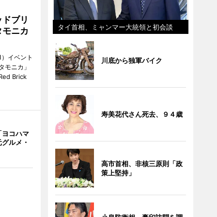
ッドブリ
タイ首相、ミャンマー大統領と初会談
タモニカ
1）イベント
川底から独軍バイク
タモニカ」
 Brick
寿美花代さん死去、９４歳
「ヨコハマ
元グルメ・
高市首相、非核三原則「政
策上堅持」