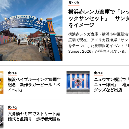
食べる
横浜赤レンガ倉庫で「レ
ックサンセット」 サン
をイメージ
横浜赤レンガ倉庫（横浜市中区新港
広場で現在、アメリカ西海岸「サン
をテーマにした夏季限定イベント「Red
Sunset 2026」が開催されている。
食べる
食べる
横浜ベイブルーイング15周年
ニュウマン横浜で
記念 新作ラガービール「ベ
ニュー縁日」 地
イヘル」
グッズなど出店
食べる
六角橋ヤミ市でストリート結
婚式と盆踊り 歩行者天国も