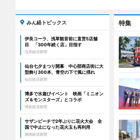
みん経トピックス
特集
伊良コーラ、浅草観音前に直営5店舗
目 「300年続く店」目指す
浅草経済新聞
仙台七夕まつり開幕 中心部商店街に大
型飾り300本、青空の下で風に揺れ
仙台経済新聞
博多で水遊びイベント 映画「ミニオン
ズ＆モンスターズ」とコラボ
博多経済新聞
サザンビーチで2年ぶりに花火大会 全
国で中止になった花火玉も再利用
湘南経済新聞