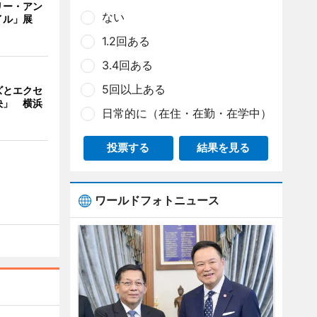
リー・アン
ない
イル」展
1.2回ある
3.4回ある
5回以上ある
ズとエクセ
決」 横浜
日常的に（在住・在勤・在学中）
投票する
結果を見る
ワールドフォトニュース