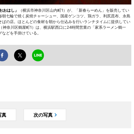
 おおはし」
（横浜市神奈川区山内町1）が、「新春らーめん」を販売してい
毎朝七輪で焼く炭焼チャーシュー、国産ゲンコツ、鶏ガラ、利尻昆布、永島
そばの店。ほとんどの食材を朝から仕込みを行いランチタイムに提供してい
ト（神奈川区鶴屋町1）は、横浜駅西口に24時間営業の「家系ラーメン鶴一
グなどを手掛けている。
写真
次の写真