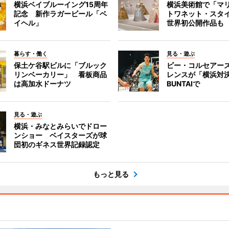
横浜ベイブルーイング15周年
横浜美術館で「マ
記念 新作ラガービール「ベ
トワネット・スタ
イヘル」
世界初公開作品も
暮らす・働く
見る・遊ぶ
保土ケ谷駅ビルに「ブルック
ビー・コルセアー
リンベーカリー」 看板商品
レンスが「横浜対
は高加水ドーナツ
BUNTAIで
見る・遊ぶ
横浜・みなとみらいでドロー
ンショー ベイスターズが球
団初のギネス世界記録認定
もっと見る