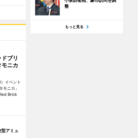
小泉防衛相、豪印訪問を調
整
もっと見る
ッドブリ
タモニカ
1）イベント
タモニカ」
 Brick
験型アミュ