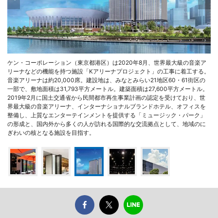
ケン・コーポレーション（東京都港区）は2020年8月、世界最大級の音楽ア
リーナなどの機能を持つ施設「Kアリーナプロジェクト」の工事に着工する。
音楽アリーナは約20,000席。建設地は、みなとみらい21地区60・61街区の
一部で、敷地面積は31,793平方メートル。建築面積は27,600平方メートル。
2019年2月に国土交通省から民間都市再生事業計画の認定を受けており、世
界最大級の音楽アリーナ、インターナショナルブランドホテル、オフィスを
整備し、上質なエンターテインメントを提供する「ミュージック・パーク」
の形成と、国内外から多くの人が訪れる国際的な交流拠点として、地域のに
ぎわいの核となる施設を目指す。