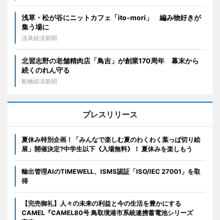
浅草・松が谷にニットカフェ「ito-mori」 編み物好きが
集う場に
浅草経済新聞
北習志野の老舗精肉店「鳥吉」が創業170周年 幕末から
続くのれん守る
船橋経済新聞
プレスリリース
夏休み特別企画！「みんなで楽しむ夏のわくわく葉っぱ切り絵
展」開催決定?中学生以下《入場無料》！ 夏休みを楽しもう
輸出管理AIのTIMEWELL、ISMS認証「ISO/IEC 27001」を取
得
【完売御礼】人々の未来の利益と今の生活を豊かにする
CAMEL『CAMEL80号 鳥取境港市系統連携蓄電池シリーズ