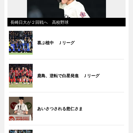
長崎日大が２回戦へ 高校野球
喜ぶ植中 Ｊリーグ
鹿島、逆転で白星発進 Ｊリーグ
あいさつされる悠仁さま