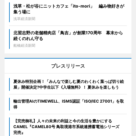
浅草・松が谷にニットカフェ「ito-mori」 編み物好きが
集う場に
浅草経済新聞
北習志野の老舗精肉店「鳥吉」が創業170周年 幕末から
続くのれん守る
船橋経済新聞
プレスリリース
夏休み特別企画！「みんなで楽しむ夏のわくわく葉っぱ切り絵
展」開催決定?中学生以下《入場無料》！ 夏休みを楽しもう
輸出管理AIのTIMEWELL、ISMS認証「ISO/IEC 27001」を取
得
【完売御礼】人々の未来の利益と今の生活を豊かにする
CAMEL『CAMEL80号 鳥取境港市系統連携蓄電池シリーズ
完売』