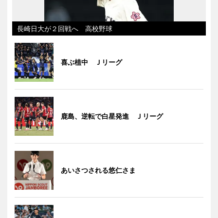
長崎日大が２回戦へ 高校野球
喜ぶ植中 Ｊリーグ
鹿島、逆転で白星発進 Ｊリーグ
あいさつされる悠仁さま