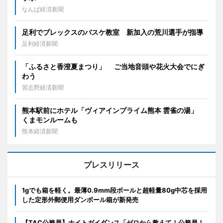
なんば経済新聞
足利でブレックスのバスケ教室 新加入の荒川選手が指導
足利経済新聞
「ふるさと香澄夏まつり」 ご当地音頭や花火大会でにぎ
わう
習志野経済新聞
熊本駅前にホテル「ヴィアインプライム熊本 雲雀の湯」
くまモンルームも
熊本経済新聞
プレスリリース
1gでも箱を軽く。最薄0.9mm段ボールと超軽量80g中芯を採用
した定形外郵便用ダンボール箱が新発売
【TAC公務員】ナイトガイダンス「ゼロから教えて！公務員！