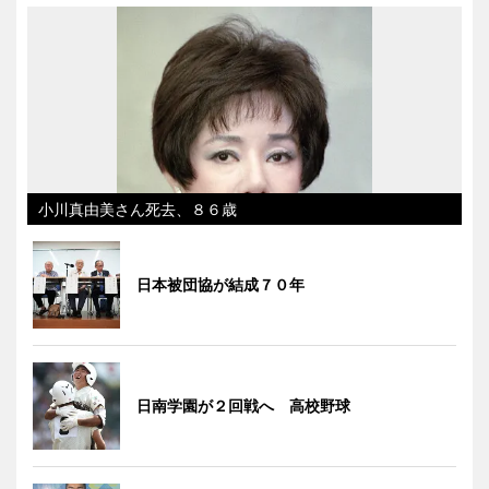
小川真由美さん死去、８６歳
日本被団協が結成７０年
日南学園が２回戦へ 高校野球