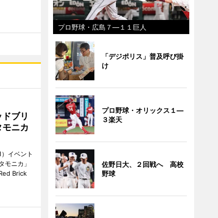
プロ野球・広島７―１１巨人
「デジポリス」普及呼び掛
け
プロ野球・オリックス１―
ッドブリ
３楽天
タモニカ
1）イベント
タモニカ」
佐野日大、２回戦へ 高校
野球
 Brick