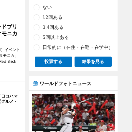
ない
1.2回ある
ッドブリ
3.4回ある
タモニカ
5回以上ある
日常的に（在住・在勤・在学中）
1）イベント
タモニカ」
投票する
結果を見る
 Brick
ワールドフォトニュース
「ヨコハマ
元グルメ・