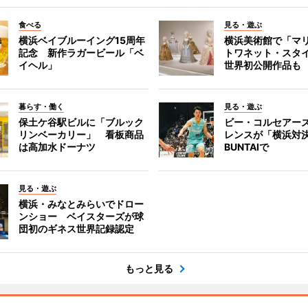
食べる
見る・遊ぶ
横浜ベイブルーイング15周年
横浜美術館で「マ
記念 新作ラガービール「ベ
トワネット・スタ
イヘル」
世界初公開作品も
暮らす・働く
見る・遊ぶ
保土ケ谷駅ビルに「ブルック
ビー・コルセアー
リンベーカリー」 看板商品
レンスが「横浜対
は高加水ドーナツ
BUNTAIで
見る・遊ぶ
横浜・みなとみらいでドロー
ンショー ベイスターズが球
団初のギネス世界記録認定
もっと見る