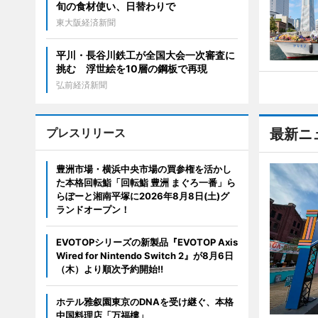
旬の食材使い、日替わりで
東大阪経済新聞
平川・長谷川鉄工が全国大会一次審査に
挑む 浮世絵を10層の鋼板で再現
弘前経済新聞
プレスリリース
最新ニ
豊洲市場・横浜中央市場の買参権を活かし
た本格回転鮨「回転鮨 豊洲 まぐろ一番」ら
らぽーと湘南平塚に2026年8月8日(土)グ
ランドオープン！
EVOTOPシリーズの新製品『EVOTOP Axis
Wired for Nintendo Switch 2』が8月6日
（木）より順次予約開始!!
ホテル雅叙園東京のDNAを受け継ぐ、本格
中国料理店「万福樓」