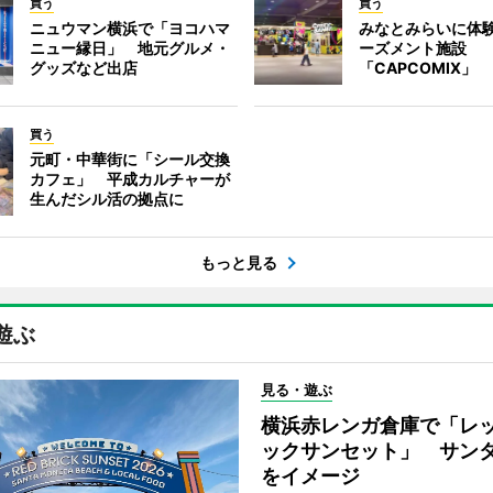
買う
買う
ニュウマン横浜で「ヨコハマ
みなとみらいに体
ニュー縁日」 地元グルメ・
ーズメント施設
グッズなど出店
「CAPCOMIX」
買う
元町・中華街に「シール交換
カフェ」 平成カルチャーが
生んだシル活の拠点に
もっと見る
遊ぶ
見る・遊ぶ
横浜赤レンガ倉庫で「レ
ックサンセット」 サン
をイメージ