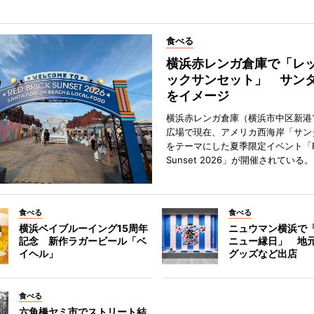
食べる
横浜赤レンガ倉庫で「レ
ックサンセット」 サン
をイメージ
横浜赤レンガ倉庫（横浜市中区新港
広場で現在、アメリカ西海岸「サン
をテーマにした夏季限定イベント「Red
Sunset 2026」が開催されている。
食べる
食べる
横浜ベイブルーイング15周年
ニュウマン横浜で
記念 新作ラガービール「ベ
ニュー縁日」 地
イヘル」
グッズなど出店
食べる
六角橋ヤミ市でストリート結