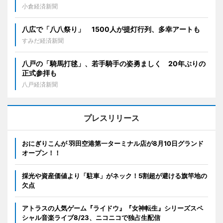
小倉経済新聞
八広で「八八祭り」 1500人が提灯行列、多幸アートも
すみだ経済新聞
八戸の「騎馬打毬」、若手騎手の姿勇ましく 20年ぶりの
正式参拝も
八戸経済新聞
プレスリリース
おにぎりこんが 羽田空港第一ターミナル店が8月10日グランド
オープン！！
採光や資産価値より「駐車」がネック！5割超が避ける旗竿地の
欠点
アトラスの人気ゲーム『ライドウ』『女神転生』シリーズスペ
シャル音楽ライブ8/23、ニコニコで独占生配信