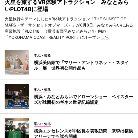
火星を旅するVR体験アトラクション みなとみら
いPLOT48に登場
火星旅行をテーマにしたVR体験アトラクション「THE SUNSET OF
MARS（ザ・サンセットオブマーズ）」が8月8日、みなとみらいにある
商業施設「PLOT48」（横浜市西区みなとみらい4）内の
「YOKOHAMA COAST REALITY PORT」にオープンした。
学ぶ・知る
横浜美術館で「マリー・アントワネット・スタイ
ル」展 世界初公開作品も
学ぶ・知る
横浜・みなとみらいでドローンショー ベイスター
ズが球団初のギネス世界記録認定
学ぶ・知る
横浜エクセレンスが中区長を表敬訪問 来季は横浜
アリーナでも試合開催