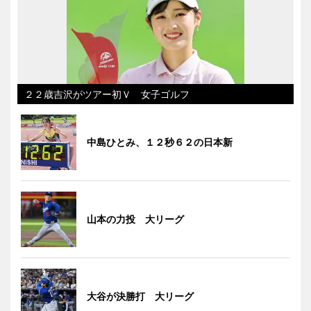
２２歳吉沢がツアー初Ｖ 女子ゴルフ
中島ひとみ、１２秒６２の日本新
山本の力投 大リーグ
大谷が決勝打 大リーグ